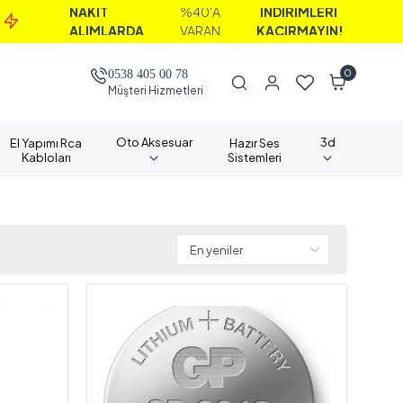
NAKİT
%40'A
İNDİRİMLERİ
ALIMLARDA
VARAN
KAÇIRMAYIN!
0
0538 405 00 78
Müşteri Hizmetleri
Oto Aksesuar
3d
El Yapımı Rca
Hazır Ses
Kabloları
Sistemleri