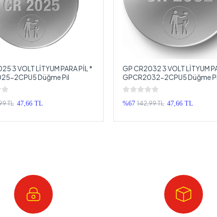
25 3 VOLT LİTYUM PARA PİL *
GP CR2032 3 VOLT LİTYUM PA
25-2CPU5 Düğme Pil
GPCR2032-2CPU5 Düğme Pi
99 TL
142,99 TL
47,66 TL
%67
47,66 TL