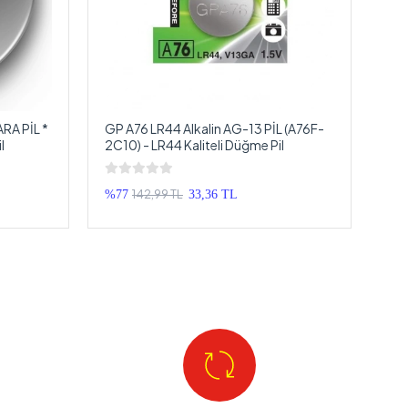
RA PİL *
GP A76 LR44 Alkalin AG-13 PİL (A76F-
l
2C10) - LR44 Kaliteli Düğme Pil
142,99 TL
%77
33,36 TL