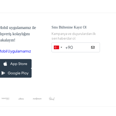
obil uygulamamız ile
Sms Bültenine Kayıt Ol
lışveriş kolaylığını
Kampanya ve duyurulardan ilk
sen haberdar ol.
akalayın!
Mobil Uygulamamız