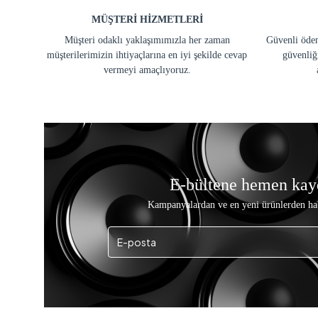
DRİVETEC
MÜŞTERİ HİZMETLERİ
DURACELL
Müşteri odaklı yaklaşımımızla her zaman
Güvenli ödem
müşterilerimizin ihtiyaçlarına en iyi şekilde cevap
güvenliğ
DYNAMAT
vermeyi amaçlıyoruz.
EDGE
EDİSON
EUROTEC
Everest
FOR-X
E-bültene hemen kay
FULLSOUND
Kampanyalardan ve en yeni ürünlerden ha
Fully
GP
GRATİA
Greencell
HARARET