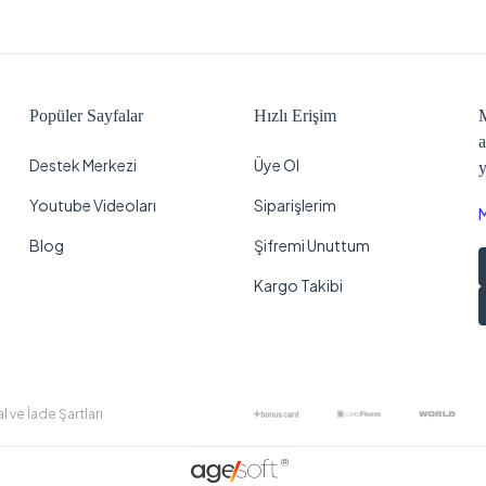
Popüler Sayfalar
Hızlı Erişim
M
a
Destek Merkezi
Üye Ol
y
Youtube Videoları
Siparişlerim
Blog
Şifremi Unuttum
Kargo Takibi
al ve İade Şartları