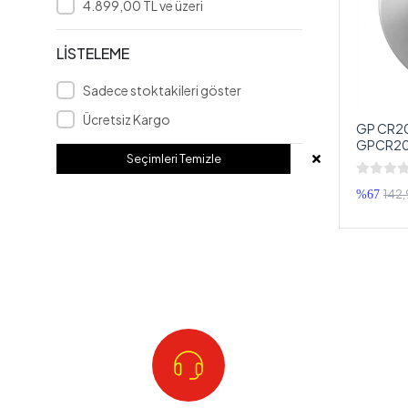
4.899,00 TL ve üzeri
BOSCHMANN
Browning
LİSTELEME
BUROCK
Sadece stoktakileri göster
CADENCE
Ücretsiz Kargo
GP CR20
CARBELLO
GPCR20
Seçimleri Temizle
CARBOON
CLEAR VİSİON
142,
%67
DATOR
DDPAI
Deaf Bonce
DİAMOND
DİJİTAL AUDİO
DOUBLE
DRAGSTER