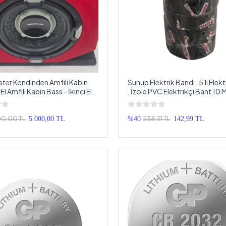
er Kendinden Amfili Kabin
Sunup Elektrik Bandı , 5'li Elek
El Amfili Kabin Bass - İkinci El
, İzole PVC Elektrikçi Bant 10 M
cm Kabin Bass
Paket 0.13x18mm
00,00 TL
238,31 TL
5.000,00 TL
%40
142,99 TL