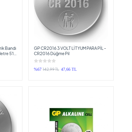
trik Bandı
GP CR2016 3 VOLT LİTYUM PARA PİL -
etre 5'li
CR2016 Düğme Pil
142,99 TL
%67
47,66 TL