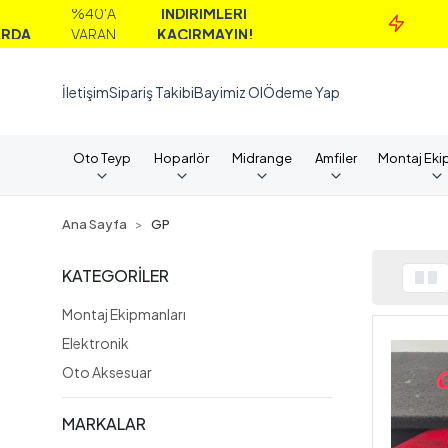
%40'A
İNDİRİMLERİ
MAİL
VARAN
KAÇIRMAYIN!
ALI
İletişim
Sipariş Takibi
Bayimiz Ol
Ödeme Yap
Oto Teyp
Hoparlör
Midrange
Amfiler
Montaj Eki
Ana Sayfa
GP
KATEGORİLER
Montaj Ekipmanları
Elektronik
Oto Aksesuar
MARKALAR