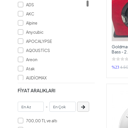
ADS
AKC
Alpine
Anycubic
APOCALYPSE
Goldmast
AQOUSTİCS
Bass - 2. 
Aktif 30
Areon
6.5
%23
Atak
AUDİOMAX
Avatar
FİYAT ARALIKLARI
Bambu Lab
Bass
-
BİX
700,00 TL ve altı
Boker