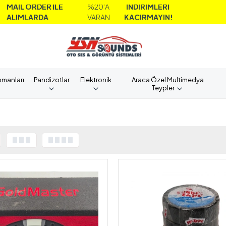
 ORDER İLE
%20'A
İNDİRİMLERİ
MLARDA
VARAN
KAÇIRMAYIN!
pmanları
Pandizotlar
Elektronik
Araca Özel Multimedya
Teypler