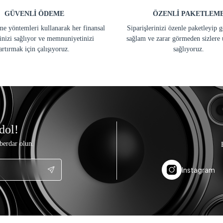
GÜVENLİ ÖDEME
ÖZENLİ PAKETLEM
e yöntemleri kullanarak her finansal
Siparişlerinizi özenle paketleyip 
inizi sağlıyor ve memnuniyetinizi
sağlam ve zarar görmeden sizlere 
artırmak için çalışıyoruz.
sağlıyoruz.
dol!
berdar olun.
Instagram