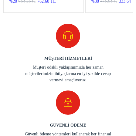
953,25 TL
476,63 TL
%20
762,60 TL
%30
333,64 T
MÜŞTERİ HİZMETLERİ
Müşteri odaklı yaklaşımımızla her zaman
müşterilerimizin ihtiyaçlarına en iyi şekilde cevap
vermeyi amaçlıyoruz.
GÜVENLİ ÖDEME
Güvenli ödeme yöntemleri kullanarak her finansal