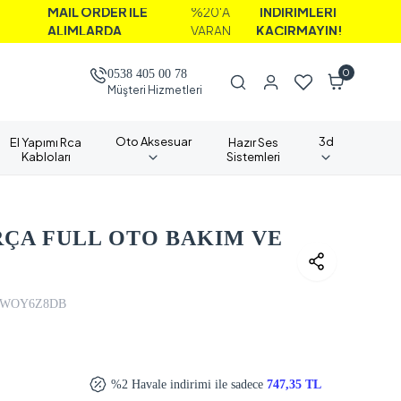
İL ORDER İLE
%20'A
İNDİRİMLERİ
LIMLARDA
VARAN
KAÇIRMAYIN!
0
0538 405 00 78
Müşteri Hizmetleri
Oto Aksesuar
3d
El Yapımı Rca
Hazır Ses
Kabloları
Sistemleri
ARÇA FULL OTO BAKIM VE
LWOY6Z8DB
%2 Havale indirimi ile sadece
747,35 TL