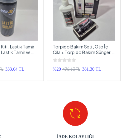
Kiti , Lastik Tamir
Torpido Bakım Seti , Oto İç
Hızlı
 Lastik Tamir ve
Cila + Torpido Bakım Süngeri ,
Aktiv
ı
Torpido Parlatıcı Set
TL
476,63 TL
333,64 TL
%20
381,30 TL
%20
E
İADE KOLAYLIĞI