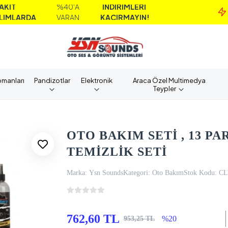
%40'A
İNDİRİMLERİ
MA
A
VARAN
KAÇIRMAYIN!
A
pmanları
Pandizotlar
Elektronik
Araca Özel Multimedya
Teypler
OTO BAKIM SETİ , 13 P
TEMİZLİK SETİ
Marka:
Ysn Sounds
Kategori:
Oto Bakım
Stok Kodu:
C
762,60 TL
%20
953,25 TL