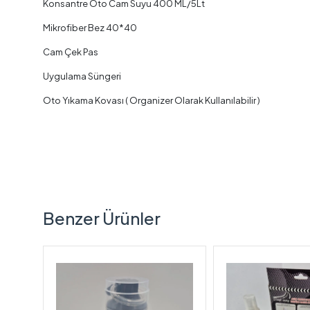
Konsantre Oto Cam Suyu 400 ML⁣/5Lt
Mikrofiber Bez 40*40
⁣Cam Çek Pas
⁣Uygulama Süngeri⁣
Oto Yıkama Kovası ( Organizer Olarak Kullanılabilir )
Benzer Ürünler