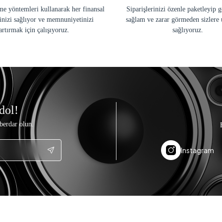
e yöntemleri kullanarak her finansal
Siparişlerinizi özenle paketleyip 
inizi sağlıyor ve memnuniyetinizi
sağlam ve zarar görmeden sizlere 
artırmak için çalışıyoruz.
sağlıyoruz.
dol!
berdar olun.
Instagram