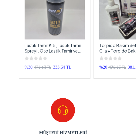
Lastik Tamir Kiti , Lastik Tamir
Torpido Bakım Seti
ı Seti
Spreyi , Oto Lastik Tamir ve
Cila + Torpido Bak
Şişirme Sıvısı
Torpido Parlatıcı S
476,63 TL
476,63 TL
%30
333,64 TL
%20
381
MÜŞTERİ HİZMETLERİ