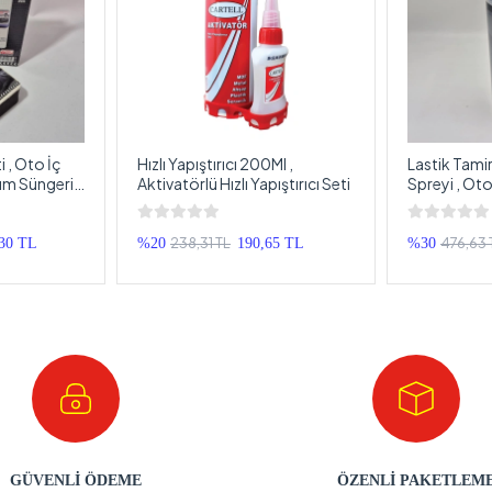
 , Oto İç
Hızlı Yapıştırıcı 200Ml ,
Lastik Tamir 
ım Süngeri ,
Aktivatörlü Hızlı Yapıştırıcı Seti
Spreyi , Oto
et
Şişirme Sıvıs
238,31 TL
476,63 
,30 TL
%20
190,65 TL
%30
GÜVENLİ ÖDEME
ÖZENLİ PAKETLEM