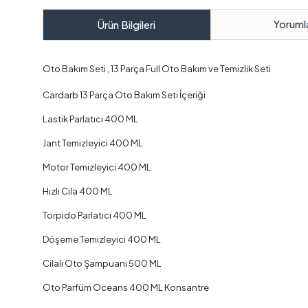
Yoruml
Ürün Bilgileri
Oto Bakım Seti , 13 Parça Full Oto Bakım ve Temizlik Seti
Cardarb 13 Parça Oto Bakım Seti İçeriği
⁣Lastik Parlatıcı 400 ML⁣
Jant Temizleyici 400 ML
⁣Motor Temizleyici 400 ML
⁣Hızlı Cila 400 ML⁣
Torpido Parlatıcı 400 ML⁣
Döşeme Temizleyici 400 ML⁣
Cilalı Oto Şampuanı 500 ML
⁣Oto Parfüm Oceans 400 ML⁣ Konsantre