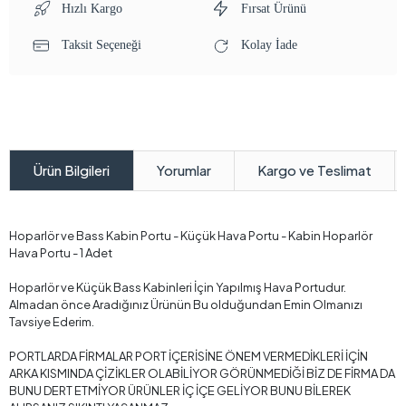
Hızlı Kargo
Fırsat Ürünü
Taksit Seçeneği
Kolay İade
Yorumlar
Kargo ve Teslimat
Ürün Bilgileri
Hoparlör ve Bass Kabin Portu - Küçük Hava Portu - Kabin Hoparlör
Hava Portu - 1 Adet
Hoparlör ve Küçük Bass Kabinleri İçin Yapılmış Hava Portudur.
Almadan önce Aradığınız Ürünün Bu olduğundan Emin Olmanızı
Tavsiye Ederim.
PORTLARDA FİRMALAR PORT İÇERİSİNE ÖNEM VERMEDİKLERİ İÇİN
ARKA KISMINDA ÇİZİKLER OLABİLİYOR GÖRÜNMEDİĞİ BİZ DE FİRMA DA
BUNU DERT ETMİYOR ÜRÜNLER İÇ İÇE GELİYOR BUNU BİLEREK