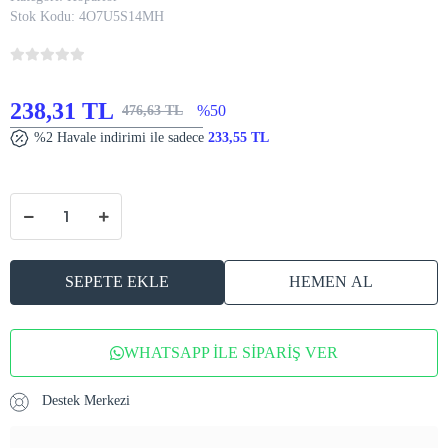
Stok Kodu:
4O7U5S14MH
238,31 TL
%50
476,63 TL
%2 Havale indirimi ile sadece
233,55 TL
SEPETE EKLE
HEMEN AL
WHATSAPP İLE SİPARİŞ VER
Destek Merkezi