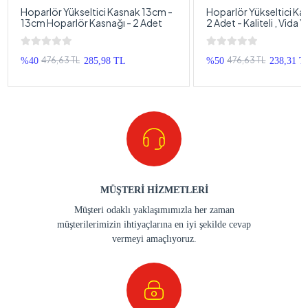
Hoparlör Yükseltici Kasnak 13cm -
Hoparlör Yükseltici Ka
13cm Hoparlör Kasnağı - 2 Adet
2 Adet - Kaliteli , Vida Y
13cm Hoparlör Kasnağı
476,63 TL
476,63 TL
%40
285,98 TL
%50
238,31 T
MÜŞTERİ HİZMETLERİ
Müşteri odaklı yaklaşımımızla her zaman
müşterilerimizin ihtiyaçlarına en iyi şekilde cevap
vermeyi amaçlıyoruz.