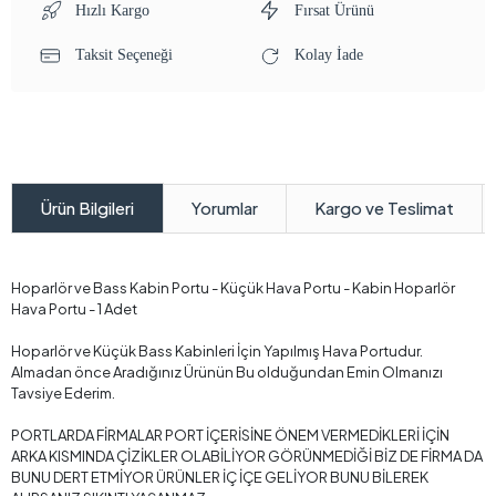
Hızlı Kargo
Fırsat Ürünü
Taksit Seçeneği
Kolay İade
Yorumlar
Kargo ve Teslimat
Ürün Bilgileri
Hoparlör ve Bass Kabin Portu - Küçük Hava Portu - Kabin Hoparlör
Hava Portu - 1 Adet
Hoparlör ve Küçük Bass Kabinleri İçin Yapılmış Hava Portudur.
Almadan önce Aradığınız Ürünün Bu olduğundan Emin Olmanızı
Tavsiye Ederim.
PORTLARDA FİRMALAR PORT İÇERİSİNE ÖNEM VERMEDİKLERİ İÇİN
ARKA KISMINDA ÇİZİKLER OLABİLİYOR GÖRÜNMEDİĞİ BİZ DE FİRMA DA
BUNU DERT ETMİYOR ÜRÜNLER İÇ İÇE GELİYOR BUNU BİLEREK