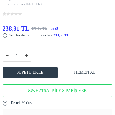
Stok Kodu:
W71N2T4T60
238,31 TL
%50
476,63 TL
%2 Havale indirimi ile sadece
233,55 TL
SEPETE EKLE
HEMEN AL
WHATSAPP İLE SİPARİŞ VER
Destek Merkezi