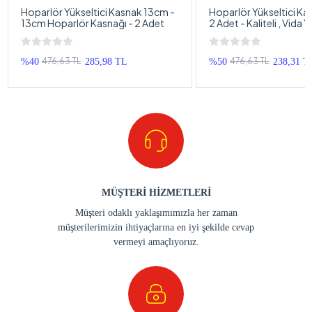
Hoparlör Yükseltici Kasnak 13cm -
Hoparlör Yükseltici Ka
13cm Hoparlör Kasnağı - 2 Adet
2 Adet - Kaliteli , Vida Y
13cm Hoparlör Kasnağı
476,63 TL
476,63 TL
%40
285,98 TL
%50
238,31 T
MÜŞTERİ HİZMETLERİ
Müşteri odaklı yaklaşımımızla her zaman
müşterilerimizin ihtiyaçlarına en iyi şekilde cevap
vermeyi amaçlıyoruz.