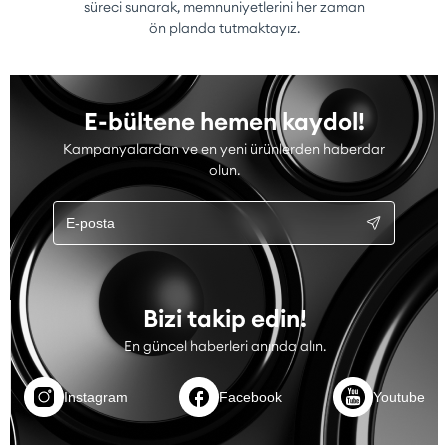
süreci sunarak, memnuniyetlerini her zaman
ön planda tutmaktayız.
E-bültene hemen kaydol!
Kampanyalardan ve en yeni ürünlerden haberdar
olun.
Bizi takip edin!
En güncel haberleri anında alın.
Instagram
Facebook
Youtube