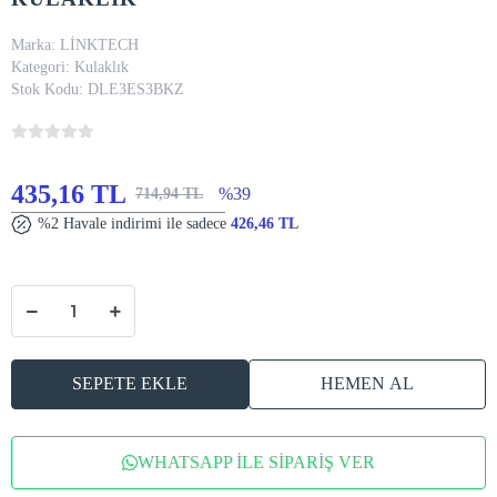
Marka:
LİNKTECH
Kategori:
Kulaklık
Stok Kodu:
DLE3ES3BKZ
435,16 TL
%39
714,94 TL
%2 Havale indirimi ile sadece
426,46 TL
SEPETE EKLE
HEMEN AL
WHATSAPP İLE SİPARİŞ VER