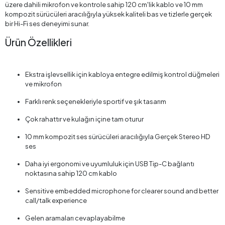
üzere dahili mikrofon ve kontrole sahip 120 cm'lik kablo ve 10 mm
kompozit sürücüleri aracılığıyla yüksek kaliteli bas ve tizlerle gerçek
bir Hi-Fi ses deneyimi sunar.
Ürün Özellikleri
Ekstra işlevsellik için kabloya entegre edilmiş kontrol düğmeleri
ve mikrofon
Farklı renk seçenekleriyle sportif ve şık tasarım
Çok rahattır ve kulağın içine tam oturur
10 mm kompozit ses sürücüleri aracılığıyla Gerçek Stereo HD
ses
Daha iyi ergonomi ve uyumluluk için USB Tip-C bağlantı
noktasına sahip 120 cm kablo
Sensitive embedded microphone for clearer sound and better
call/talk experience
Gelen aramaları cevaplayabilme