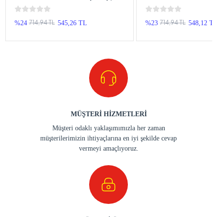
C Mikrofonlu Metal Kablolu Kulak
C Mikrofonlu Metal Kab
İçi Kulaklık , Premium Type-C
, Premium Type-C Kabl
Kablolu Kulaklık
714,94 TL
714,94 TL
%24
545,26 TL
%23
548,12 T
MÜŞTERİ HİZMETLERİ
Müşteri odaklı yaklaşımımızla her zaman
müşterilerimizin ihtiyaçlarına en iyi şekilde cevap
vermeyi amaçlıyoruz.