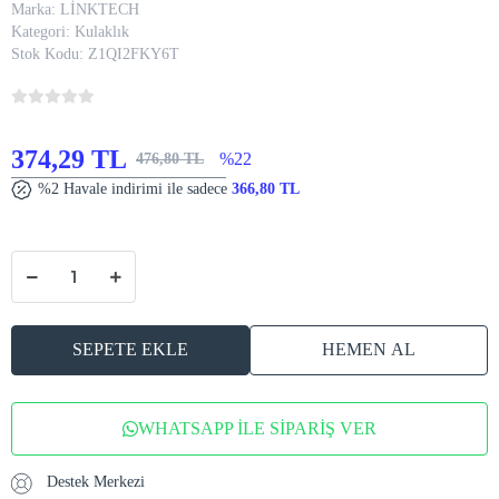
Marka:
LİNKTECH
Kategori:
Kulaklık
Stok Kodu:
Z1QI2FKY6T
374,29 TL
%22
476,80 TL
%2 Havale indirimi ile sadece
366,80 TL
SEPETE EKLE
HEMEN AL
WHATSAPP İLE SİPARİŞ VER
Destek Merkezi