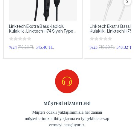
Linktech Ekstra Bass Kablolu
Linktech Ekstra Bass K
Kulaklık , Linktech H74 Siyah Type-
Kulaklık , Linktech H7
C Mikrofonlu Metal Kablolu Kulak
C Mikrofonlu Metal Kab
İçi Kulaklık , Premium Type-C
, Premium Type-C Kabl
Kablolu Kulaklık
715,20 TL
715,20 TL
%24
545,46 TL
%23
548,32 T
MÜŞTERİ HİZMETLERİ
Müşteri odaklı yaklaşımımızla her zaman
müşterilerimizin ihtiyaçlarına en iyi şekilde cevap
vermeyi amaçlıyoruz.