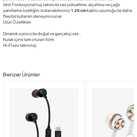
iletir. Fonksiyonel tuş takımı ile ses yükseltme, alçaltma ve çağrı
yanıtlama özelliğini kullanabilirsiniz.
1.20 cm
kablo uzunluğu ile daha
flexi bir kullanım deneyimi sunar.
Ürün Özellikleri
Dinamik sürücü ile doğal ve gerçekçi ses.,
Kulak içine tam oturan form.
Hİ-Fİ ses teknoloji.
Benzer Ürünler