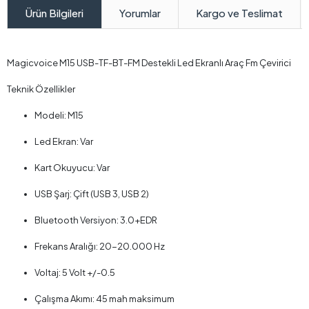
Yorumlar
Kargo ve Teslimat
Ürün Bilgileri
Magicvoice M15 USB-TF-BT-FM Destekli Led Ekranlı Araç Fm Çevirici
Teknik Özellikler
Modeli: M15
Led Ekran: Var
Kart Okuyucu: Var
USB Şarj: Çift (USB 3, USB 2)
Bluetooth Versiyon: 3.0+EDR
Frekans Aralığı: 20-20.000 Hz
Voltaj: 5 Volt +/-0.5
Çalışma Akımı: 45 mah maksimum