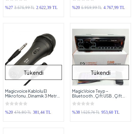
Trafosuz Anfi
Hat Trafolu Anfi
3.575,99 TL
5.959,99 TL
%27
2.622,39 TL
%20
4.767,99 TL
Tükendi
Tükendi
Magicvoice Kablolu El
MagicVoice Teyp –
Mikrofonu , Dinamik 3 Metre
Bluetooth , Çift USB , Çift
Kablolu Profesyonel El
Amfi , Aux ve Radyo Çalar
Mikrofonu
Teyp
476,80 TL
1.525,76 TL
%20
381,44 TL
%38
953,60 TL