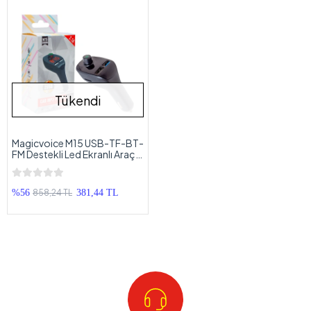
Tükendi
Magicvoice M15 USB-TF-BT-
FM Destekli Led Ekranlı Araç
Fm Çevirici
858,24 TL
%56
381,44 TL