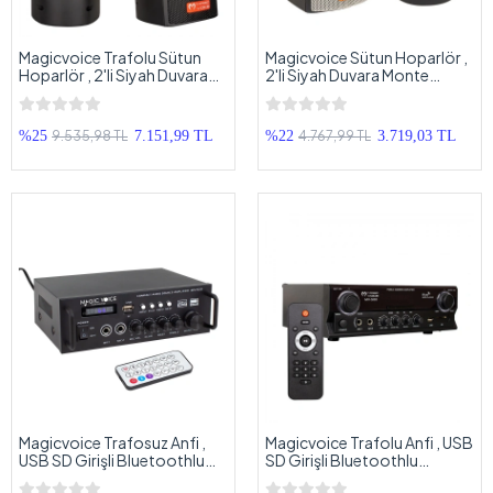
Magicvoice Trafolu Sütun
Magicvoice Sütun Hoparlör ,
Hoparlör , 2'li Siyah Duvara
2'li Siyah Duvara Monte
Monte Edilebilen Trafolu
Edilebilen Sütun Hoparlör ,
Sütun Hoparlör , Siyah Sütun
Siyah Sütun 2'li Hoparlör
2'li Hoparlör Trafolu
9.535,98 TL
4.767,99 TL
%25
7.151,99 TL
%22
3.719,03 TL
Magicvoice Trafosuz Anfi ,
Magicvoice Trafolu Anfi , USB
USB SD Girişli Bluetoothlu
SD Girişli Bluetoothlu
Kumandalı Amfi , 2 Girişli
Kumandalı Amfi , 2 Bölgeli