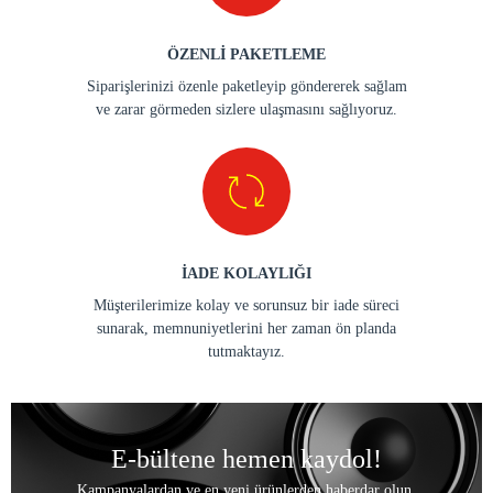
ÖZENLİ PAKETLEME
Siparişlerinizi özenle paketleyip göndererek sağlam
ve zarar görmeden sizlere ulaşmasını sağlıyoruz.
İADE KOLAYLIĞI
Müşterilerimize kolay ve sorunsuz bir iade süreci
sunarak, memnuniyetlerini her zaman ön planda
tutmaktayız.
E-bültene hemen kaydol!
Kampanyalardan ve en yeni ürünlerden haberdar olun.