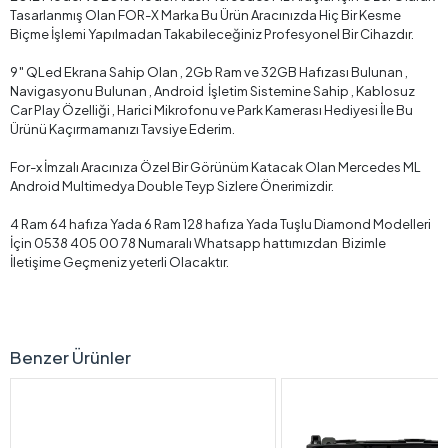
Tasarlanmış Olan FOR-X Marka Bu Ürün Aracınızda Hiç Bir Kesme
Biçme İşlemi Yapılmadan Takabileceğiniz Profesyonel Bir Cihazdır.
9″ QLed Ekrana Sahip Olan , 2Gb Ram ve 32GB Hafızası Bulunan ,
Navigasyonu Bulunan , Android İşletim Sistemine Sahip , Kablosuz
Car Play Özelliği , Harici Mikrofonu ve Park Kamerası Hediyesi İle Bu
Ürünü Kaçırmamanızı Tavsiye Ederim.
For-x İmzalı Aracınıza Özel Bir Görünüm Katacak Olan Mercedes ML
Android Multimedya Double Teyp Sizlere Önerimizdir.
4 Ram 64 hafıza Yada 6 Ram 128 hafıza Yada Tuşlu Diamond Modelleri
İçin 0538 405 00 78 Numaralı Whatsapp hattımızdan Bizimle
İletişime Geçmeniz yeterli Olacaktır.
Benzer Ürünler