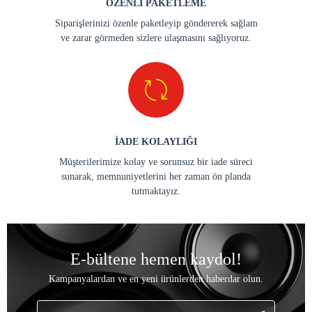
ÖZENLİ PAKETLEME
Siparişlerinizi özenle paketleyip göndererek sağlam
ve zarar görmeden sizlere ulaşmasını sağlıyoruz.
İADE KOLAYLIĞI
Müşterilerimize kolay ve sorunsuz bir iade süreci
sunarak, memnuniyetlerini her zaman ön planda
tutmaktayız.
E-bültene hemen kaydol!
Kampanyalardan ve en yeni ürünlerden haberdar olun.