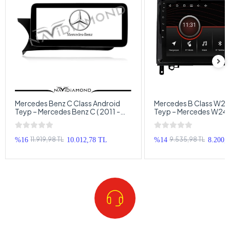
Mercedes Benz C Class Android
Mercedes B Class W24
Teyp – Mercedes Benz C ( 2011 -
Teyp – Mercedes W245
2015 ) Oem Android Multimedya –
2012 ) Oem Android M
Mercedes C Android Double Teyp
Mercedes B W245 And
Teyp
11.919,98 TL
9.535,98 TL
%16
10.012,78 TL
%14
8.200,