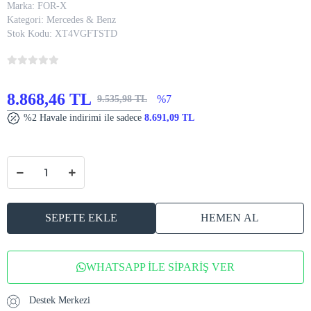
Marka:
FOR-X
Kategori:
Mercedes & Benz
Stok Kodu:
XT4VGFTSTD
8.868,46 TL
%7
9.535,98 TL
%2 Havale indirimi ile sadece
8.691,09 TL
SEPETE EKLE
HEMEN AL
WHATSAPP İLE SİPARİŞ VER
Destek Merkezi