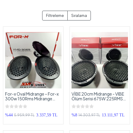
Filtreleme
Sıralama
For-x Oval Midrange – For-x
VİBE 20cm Midrange - VIBE
300w 150Rms Midrange
Ölüm Serisi 675W 225RMS
Hoparlör – For-x XMD-3069
Midrange 20cm - VIBE
Prof Midrange
BDPRO8M-V9 Blackdeath
Midrange
5.959,99 TL
14.303,97 TL
%44
3.337,59 TL
%8
13.111,97 TL