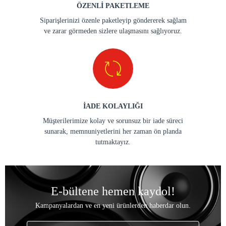
ÖZENLİ PAKETLEME
Siparişlerinizi özenle paketleyip göndererek sağlam
ve zarar görmeden sizlere ulaşmasını sağlıyoruz.
İADE KOLAYLIĞI
Müşterilerimize kolay ve sorunsuz bir iade süreci
sunarak, memnuniyetlerini her zaman ön planda
tutmaktayız.
E-bültene hemen kaydol!
Kampanyalardan ve en yeni ürünlerden haberdar olun.