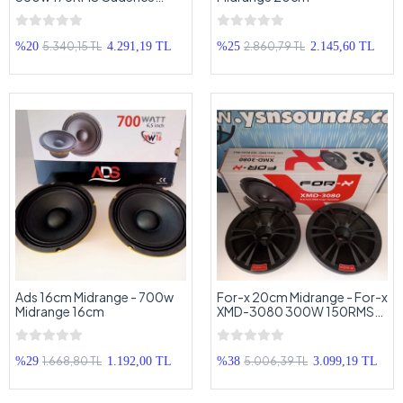
Tweeterli Midrange 20cm
5.340,15 TL
2.860,79 TL
%20
4.291,19 TL
%25
2.145,60 TL
Ads 16cm Midrange - 700w
For-x 20cm Midrange - For-x
Midrange 16cm
XMD-3080 300W 150RMS
20cm Midrange -
Profesyonel Midrange
Hoparlör
1.668,80 TL
5.006,39 TL
%29
1.192,00 TL
%38
3.099,19 TL