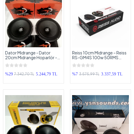
Dator Midrange - Dator
Reiss 10cm Midrange – Reiss
20cm Midrange Hoparlör -
RS-GM4S 100w 50RMS
Dator SV200.1 600w
Midrange 10cm
Midrange
7.342,70 TL
3.575,99 TL
%29
5.244,79 TL
%7
3.337,59 TL