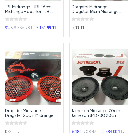
JBL Midrange – JBL 16cm
Dragster Midrange –
Midrange Hoparlör – JBL
Dragster 16cm Midrange
Shock Wave 200w 100RMS
Hoparlör – Dragster DMX-62
Midrange
200w 100RMS Midrange
9.535,98 TL
%25
7.151,99 TL
0,00 TL
Dragster Midrange –
Jameson Midrange 20cm –
Dragster 20cm Midrange
Jameson JMD-80 20cm
Hoparlör – Dragster DMX-82
Midrange Hoparlör
300w 150RMS Midrange
2.908,47 TL
0,00 TL
%18
2.384,00 TL