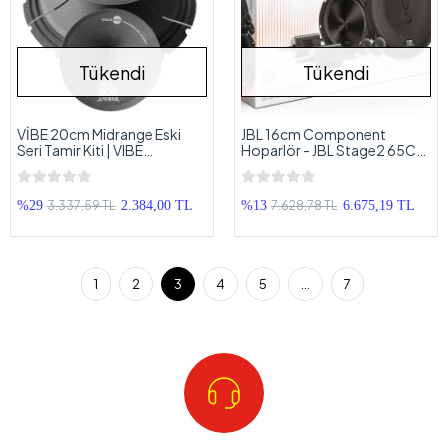
Tükendi
Tükendi
VİBE 20cm Midrange Eski
JBL 16cm Component
Seri Tamir Kiti | VIBE
Hoparlör - JBL Stage2 65C
BDPRO8M-V1 Tamir Takımı -
16cm Mid Takımı - JBL
1 Adet
Komponent Hoparlör Seti
3.337,59 TL
7.628,78 TL
%29
2.384,00 TL
%13
6.675,19 TL
1
2
3
4
5
...
7