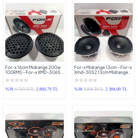
For-x 16cm Midrange 200w
For-x Midrange 13cm – For-x
100RMS – For-x XMD-3065
Xmd-3052 13cm Midrange
Kapaklı Midrange Hoparlör
Hoparlör
16cm
4.720,31 TL
3.814,39 TL
%39
2.860,79 TL
%38
2.384,00 TL