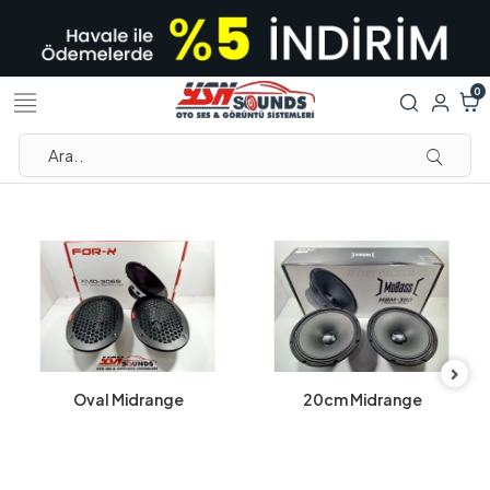
0
Oval Midrange
20cm Midrange