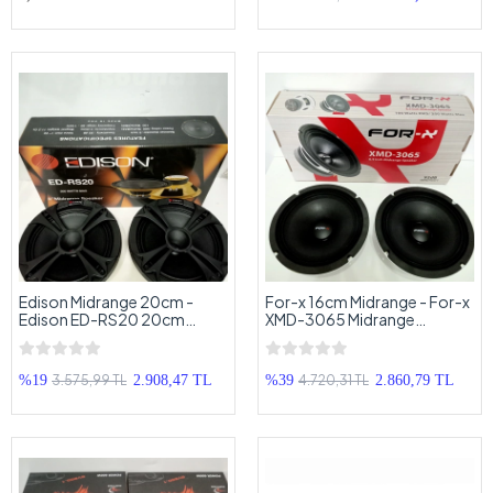
Edison Midrange 20cm -
For-x 16cm Midrange - For-x
Edison ED-RS20 20cm
XMD-3065 Midrange
Midrange Hoparlör
Hoparlör - 200w 100Rms
3.575,99 TL
4.720,31 TL
%19
2.908,47 TL
%39
2.860,79 TL