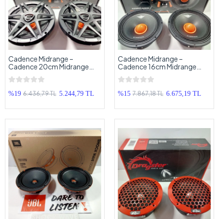
Cadence Midrange –
Cadence Midrange –
Cadence 20cm Midrange
Cadence 16cm Midrange
Hoparlör – Cadence XPRO-
Hoparlör – Cadence XPRO-
M85 1200w Midrange
M65 900w Midrange
6.436,79 TL
7.867,18 TL
%19
5.244,79 TL
%15
6.675,19 TL