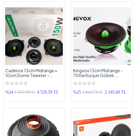
Cadence 13cm Midrange +
Kingvox 13cm Midrange -
10cm Dome Tweeter –
700w Kurşun Göbek ,
Cadence Mid Takımı CS-540
Kingvox KV-1313 Midrange
Hoparlör 13cm
5.959,99 TL
2.860,79 TL
%24
4.529,59 TL
%25
2.145,60 TL