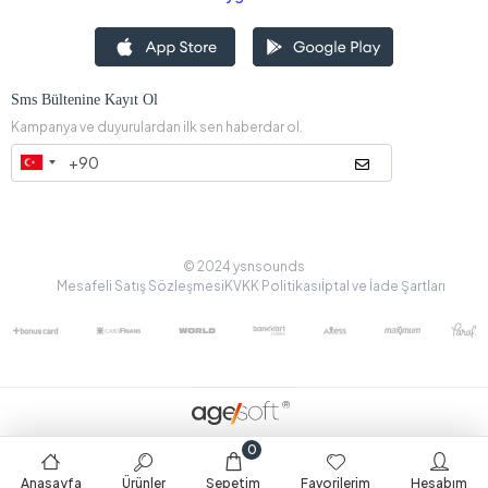
Sms Bültenine Kayıt Ol
Kampanya ve duyurulardan ilk sen haberdar ol.
© 2024 ysnsounds
Mesafeli Satış Sözleşmesi
KVKK Politikası
İptal ve İade Şartları
0
Anasayfa
Ürünler
Sepetim
Favorilerim
Hesabım