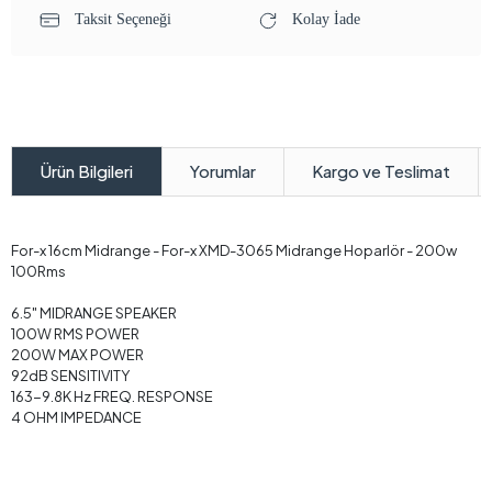
Taksit Seçeneği
Kolay İade
Yorumlar
Kargo ve Teslimat
Ürün Bilgileri
For-x 16cm Midrange - For-x XMD-3065 Midrange Hoparlör - 200w
100Rms
6.5" MIDRANGE SPEAKER
100W RMS POWER
200W MAX POWER
92dB SENSITIVITY
163-9.8K Hz FREQ. RESPONSE
4 OHM IMPEDANCE