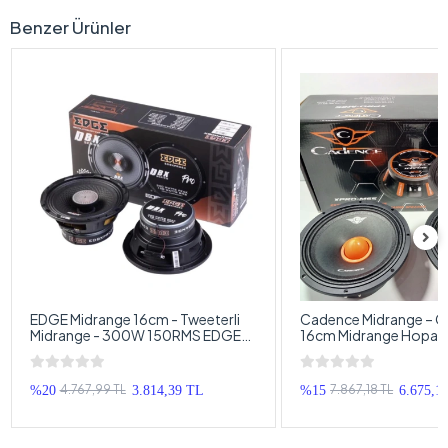
Benzer Ürünler
EDGE Midrange 16cm - Tweeterli
Cadence Midrange – 
Midrange - 300W 150RMS EDGE
16cm Midrange Hoparl
16cm Midrange Hoparlör - EDGE
Cadence XPRO-M65 
PRO6X Midrange 16cm
Midrange
4.767,99 TL
7.867,18 TL
%20
3.814,39 TL
%15
6.675,1