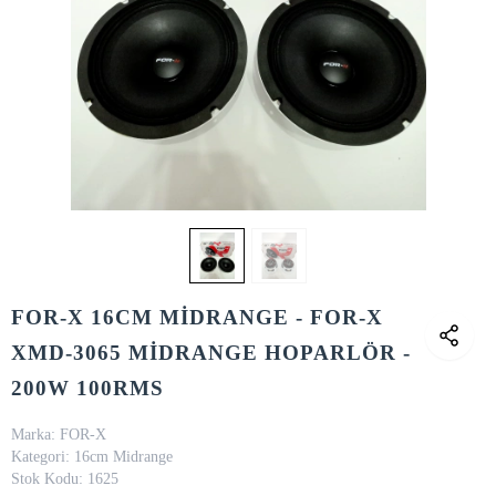
FOR-X 16CM MİDRANGE - FOR-X
XMD-3065 MİDRANGE HOPARLÖR -
200W 100RMS
Marka:
FOR-X
Kategori:
16cm Midrange
Stok Kodu:
1625