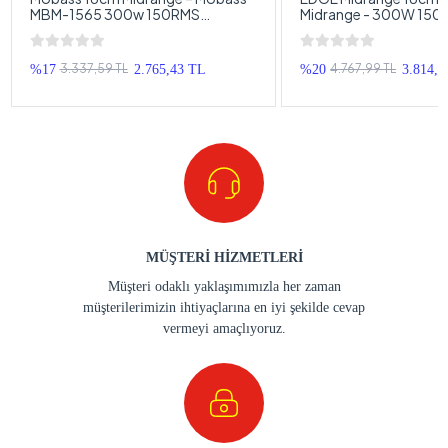
MBM-1565 300w 150RMS
Midrange - 300W 15
Midrange - Kurşun Göbek Pro
16cm Midrange Hoparl
Midrange
PRO6X Midrange 16c
3.337,59 TL
4.767,99 TL
%17
2.765,43 TL
%20
3.814,3
MÜŞTERİ HİZMETLERİ
Müşteri odaklı yaklaşımımızla her zaman
müşterilerimizin ihtiyaçlarına en iyi şekilde cevap
vermeyi amaçlıyoruz.