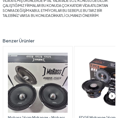
VİDA ATILMIŞ ÜRÜNLERDE İPTAL YADA İADE SÖZ KONUSU DEĞİLDİR.
ÇALIŞTIĞIMIZ FİRMALAR BU KONUDA ÇOK KATIDIR VİDA ATILDIKTAN
SONRA DEĞİŞİM KABUL ETMİYORLAR BU SEBEPLE BU TARZ BİR
TALEBİNİZ VARSA BU KONUDA DİKKATLİ OLMANIZI ÖNERİRİM.
Benzer Ürünler
Mobass 16cm Midrange – Mobass
EDGE Midrange 16cm - 