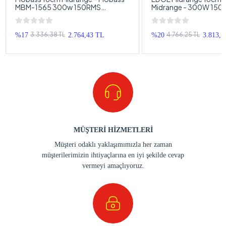
MBM-1565 300w 150RMS
Midrange - 300W 15
Midrange - Kurşun Göbek Pro
16cm Midrange Hoparl
Midrange
PRO6X Midrange 16c
3.336,38 TL
4.766,25 TL
%17
2.764,43 TL
%20
3.813,0
MÜŞTERİ HİZMETLERİ
Müşteri odaklı yaklaşımımızla her zaman
müşterilerimizin ihtiyaçlarına en iyi şekilde cevap
vermeyi amaçlıyoruz.