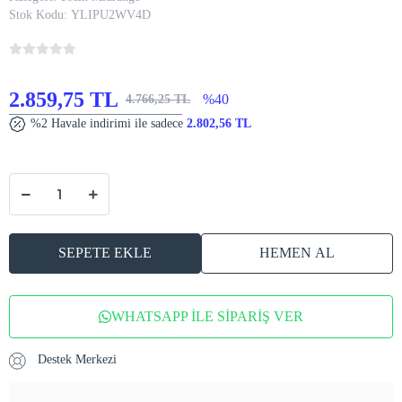
Stok Kodu:
YLIPU2WV4D
2.859,75 TL
%40
4.766,25 TL
%2 Havale indirimi ile sadece
2.802,56 TL
SEPETE EKLE
HEMEN AL
WHATSAPP İLE SİPARİŞ VER
Destek Merkezi