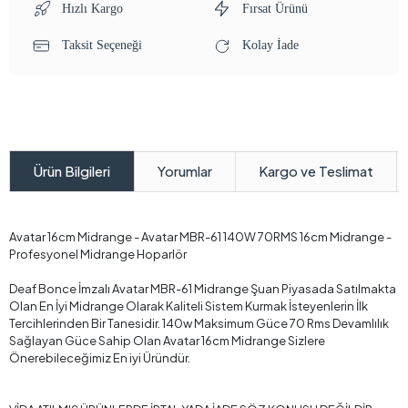
Hızlı Kargo
Fırsat Ürünü
Taksit Seçeneği
Kolay İade
Yorumlar
Kargo ve Teslimat
Ürün Bilgileri
Avatar 16cm Midrange - Avatar MBR-61 140W 70RMS 16cm Midrange -
Profesyonel Midrange Hoparlör
Deaf Bonce İmzalı Avatar MBR-61 Midrange Şuan Piyasada Satılmakta
Olan En İyi Midrange Olarak Kaliteli Sistem Kurmak İsteyenlerin İlk
Tercihlerinden Bir Tanesidir. 140w Maksimum Güce 70 Rms Devamlılık
Sağlayan Güce Sahip Olan Avatar 16cm Midrange Sizlere
Önerebileceğimiz En iyi Üründür.