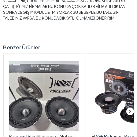
VİDA ATILMIŞ ÜRÜNLERDE İPTAL YADA İADE SÖZ KONUSU DEĞİLDİR.
ÇALIŞTIĞIMIZ FİRMALAR BU KONUDA ÇOK KATIDIR VİDA ATILDIKTAN
SONRA DEĞİŞİM KABUL ETMİYORLAR BU SEBEPLE BU TARZ BİR
TALEBİNİZ VARSA BU KONUDA DİKKATLİ OLMANIZI ÖNERİRİM.
Benzer Ürünler
Mobass 16cm Midrange – Mobass
EDGE Midrange 16cm - 