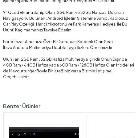
İşlemi Yapılmadan Takabileceğiniz Profesyonel Bir Cihazdır.
9″ QLed Ekrana Sahip Olan , 2Gb Ram ve 32GB Hafızası Bulunan ,
Navigasyonu Bulunan , Android İşletim Sistemine Sahip , Kablosuz
Car Play Özelliği , Harici Mikrofonu ve Park Kamerası Hediyesi İle Bu
Ürünü Kaçırmamanızı Tavsiye Ederim.
For-x İmzalı Aracınıza Özel Bir Görünüm Katacak Olan Seat
İbiza Android Multimedya Double Teyp Sizlere Önerimizdir.
Ürün İlanı 2GB Ram , 32GB Hafıza Multimedya İçindir Onun Dışında
4GB Ram / 64GB Hafıza yada 6GB Ram / 128GB Hafıza Olan Modelleri
de Mevcuttur ğer Böyle Bir İsteğiniz Varsa Bizimle İletişime
Geçebilirsiniz.
Benzer Ürünler