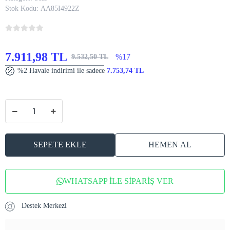
Stok Kodu:
AA85I4922Z
7.911,98 TL
%17
9.532,50 TL
%2 Havale indirimi ile sadece
7.753,74 TL
SEPETE EKLE
HEMEN AL
WHATSAPP İLE SİPARİŞ VER
Destek Merkezi