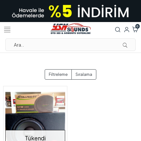
0
Filtreleme
Sıralama
Tükendi