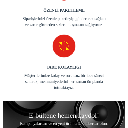
ÖZENLİ PAKETLEME
Siparişlerinizi özenle paketleyip göndererek sağlam
ve zarar görmeden sizlere ulaşmasını sağlıyoruz.
İADE KOLAYLIĞI
Müşterilerimize kolay ve sorunsuz bir iade süreci
sunarak, memnuniyetlerini her zaman ön planda
tutmaktayız.
E-bültene hemen kaydol!
Kampanyalardan ve en yeni ürünlerden haberdar olun.