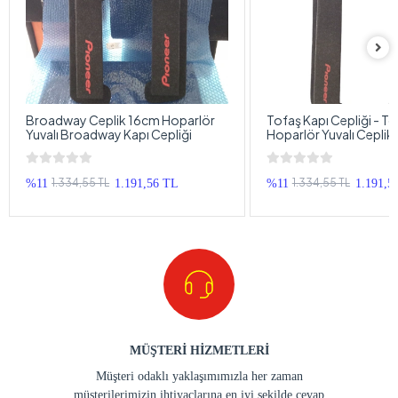
Broadway Ceplik 16cm Hoparlör
Tofaş Kapı Cepliği - 
Yuvalı Broadway Kapı Cepliği
Hoparlör Yuvalı Ceplik 
Cepliği 20cm - Yazısız
1.334,55 TL
1.334,55 TL
%11
1.191,56 TL
%11
1.191,5
MÜŞTERİ HİZMETLERİ
Müşteri odaklı yaklaşımımızla her zaman
müşterilerimizin ihtiyaçlarına en iyi şekilde cevap