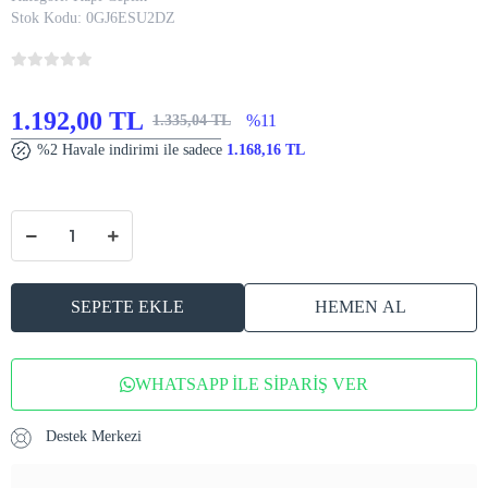
Stok Kodu:
0GJ6ESU2DZ
1.192,00 TL
%11
1.335,04 TL
%2 Havale indirimi ile sadece
1.168,16 TL
SEPETE EKLE
HEMEN AL
WHATSAPP İLE SİPARİŞ VER
Destek Merkezi