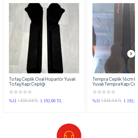
Tofaş Ceplik Oval Hoparlör Yuvalı
Tempra Ceplik 16cm H
Tofaş Kapı Cepliği
Yuvalı Tempra Kapı Cep
1.335,04 TL
1.335,04 TL
%11
1.192,00 TL
%11
1.192,0