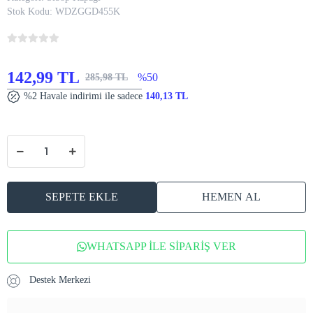
Stok Kodu:
WDZGGD455K
142,99 TL
%50
285,98 TL
%2 Havale indirimi ile sadece
140,13 TL
SEPETE EKLE
HEMEN AL
WHATSAPP İLE SİPARİŞ VER
Destek Merkezi