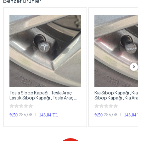
Benzer Ürünler
Tesla Sibop Kapağı , Tesla Araç
Kia Sibop Kapağı , Kia 
Lastik Sibop Kapağı , Tesla Araç
Sibop Kapağı , Kia Ara
Tekerlek Sibop Kapağı - 4 Adet
Sibop Kapağı - 4 Adet
286,08 TL
286,08 TL
%50
143,04 TL
%50
143,04 