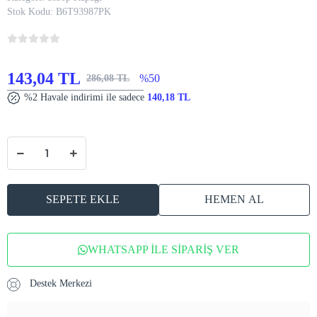
Stok Kodu:
B6T93987PK
143,04 TL
%50
286,08 TL
%2 Havale indirimi ile sadece
140,18 TL
SEPETE EKLE
HEMEN AL
WHATSAPP İLE SİPARİŞ VER
Destek Merkezi