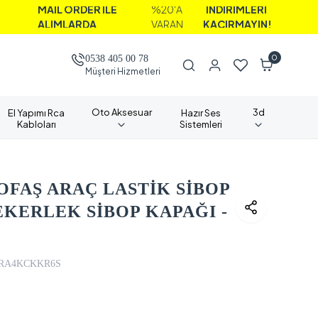
L ORDER İLE
%20'A
İNDİRİMLERİ
IMLARDA
VARAN
KAÇIRMAYIN!
0
0538 405 00 78
Müşteri Hizmetleri
Oto Aksesuar
3d
El Yapımı Rca
Hazır Ses
Kabloları
Sistemleri
TOFAŞ ARAÇ LASTİK SİBOP
EKERLEK SİBOP KAPAĞI -
RA4KCKKR6S