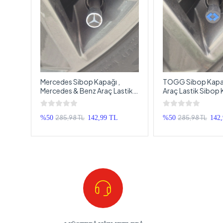
nault
Mercedes Sibop Kapağı ,
TOGG Sibop Kapağ
,
Mercedes & Benz Araç Lastik
Araç Lastik Sibop 
bop
Sibop Kapağı , Mercedes Araç
TOGG Araç Tekerl
Tekerlek Sibop Kapağı - 4
Kapağı - 4 Adet
Adet
285,98 TL
285,98 TL
%50
142,99 TL
%50
142