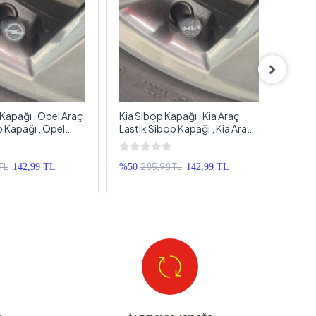
Kapağı , Opel Araç
Kia Sibop Kapağı , Kia Araç
Volk
p Kapağı , Opel
Lastik Sibop Kapağı , Kia Araç
VW A
ek Sibop Kapağı -
Tekerlek Sibop Kapağı - 4
Volk
Adet
Sibo
TL
285,98 TL
142,99 TL
%50
142,99 TL
%50