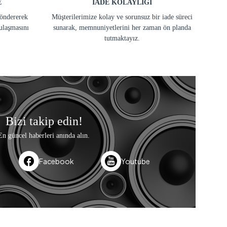
E
İADE KOLAYLIĞI
göndererek
Müşterilerimize kolay ve sorunsuz bir iade süreci
ulaşmasını
sunarak, memnuniyetlerini her zaman ön planda
tutmaktayız.
Bizi takip edin!
En güncel haberleri anında alın.
Facebook
Youtube