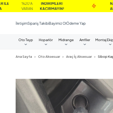
%20'A
İNDİRİMLERİ
NAKİT
VARAN
KAÇIRMAYIN!
ALIMLARDA
İletişim
Sipariş Takibi
Bayimiz Ol
Ödeme Yap
Oto Teyp
Hoparlör
Midrange
Amfiler
Montaj Eki
Ana Sayfa
Oto Aksesuar
Araç İç Aksesuar
Sibop Ka