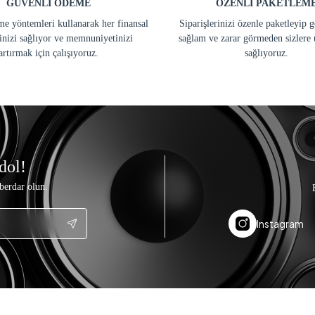
GÜVENLİ ÖDEME
ÖZENLİ PAKETLEM
e yöntemleri kullanarak her finansal
Siparişlerinizi özenle paketleyip 
inizi sağlıyor ve memnuniyetinizi
sağlam ve zarar görmeden sizlere 
artırmak için çalışıyoruz.
sağlıyoruz.
dol!
berdar olun.
Instagram