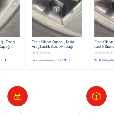
ı , Togg
Tesla Sibop Kapağı , Tesla
Opel Sibop 
Kapağı ,
Araç Lastik Sibop Kapağı ,
Lastik Sibo
ek Sibop
Tesla Araç Tekerlek Sibop
Araç Tekerl
Kapağı - 4 Adet
4 Adet
285,98 TL
285,98 
,99 TL
%50
142,99 TL
%50