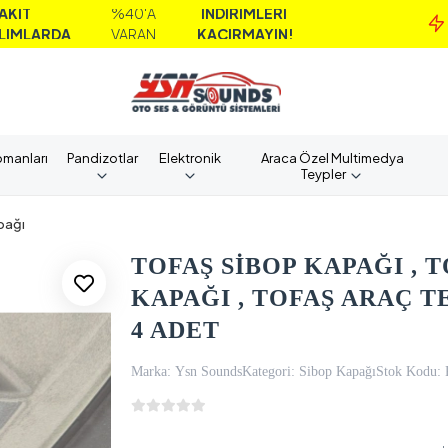
%40'A
İNDİRİMLERİ
MAİ
VARAN
KAÇIRMAYIN!
AL
pmanları
Pandizotlar
Elektronik
Araca Özel Multimedya
Teypler
pağı
TOFAŞ SİBOP KAPAĞI , 
KAPAĞI , TOFAŞ ARAÇ T
4 ADET
Marka:
Ysn Sounds
Kategori:
Sibop Kapağı
Stok Kodu: