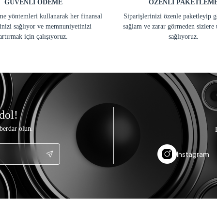
GÜVENLİ ÖDEME
ÖZENLİ PAKETLEM
e yöntemleri kullanarak her finansal
Siparişlerinizi özenle paketleyip 
inizi sağlıyor ve memnuniyetinizi
sağlam ve zarar görmeden sizlere 
artırmak için çalışıyoruz.
sağlıyoruz.
dol!
berdar olun.
Instagram