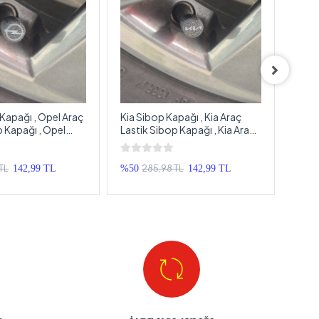
Kapağı , Opel Araç
Kia Sibop Kapağı , Kia Araç
Volk
p Kapağı , Opel
Lastik Sibop Kapağı , Kia Araç
VW A
ek Sibop Kapağı -
Tekerlek Sibop Kapağı - 4
Volk
Adet
Sibo
TL
285,98 TL
142,99 TL
%50
142,99 TL
%50