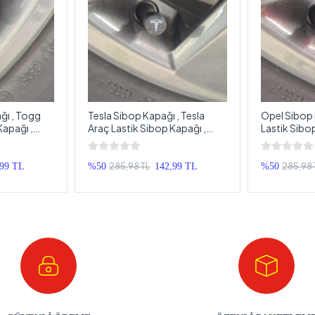
ı , Togg
Tesla Sibop Kapağı , Tesla
Opel Sibop 
Kapağı ,
Araç Lastik Sibop Kapağı ,
Lastik Sibo
ek Sibop
Tesla Araç Tekerlek Sibop
Araç Tekerl
Kapağı - 4 Adet
4 Adet
285,98 TL
285,98 
,99 TL
%50
142,99 TL
%50