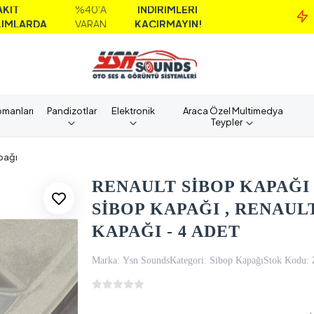
%40'A
İNDİRİMLERİ
MAİL
VARAN
KAÇIRMAYIN!
ALI
pmanları
Pandizotlar
Elektronik
Araca Özel Multimedya
Teypler
pağı
RENAULT SİBOP KAPAĞI 
SİBOP KAPAĞI , RENAU
KAPAĞI - 4 ADET
Marka:
Ysn Sounds
Kategori:
Sibop Kapağı
Stok Kodu: