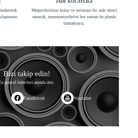
E
İADE KOLAYLIĞI
göndererek
Müşterilerimize kolay ve sorunsuz bir iade süreci
ulaşmasını
sunarak, memnuniyetlerini her zaman ön planda
tutmaktayız.
Bizi takip edin!
En güncel haberleri anında alın.
Facebook
Youtube