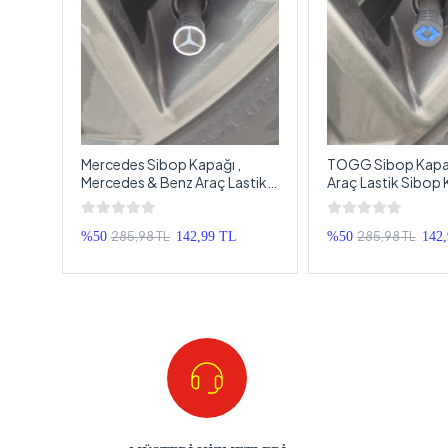
aş
Mercedes Sibop Kapağı ,
TOGG Sibop Kapağ
,
Mercedes & Benz Araç Lastik
Araç Lastik Sibop 
op
Sibop Kapağı , Mercedes Araç
TOGG Araç Tekerl
Tekerlek Sibop Kapağı - 4
Kapağı - 4 Adet
Adet
285,98 TL
285,98 TL
%50
142,99 TL
%50
142