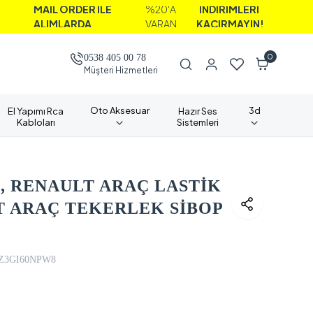
 ORDER İLE
%20'A
İNDİRİMLERİ
MLARDA
VARAN
KAÇIRMAYIN!
0
0538 405 00 78
Müşteri Hizmetleri
Oto Aksesuar
3d
El Yapımı Rca
Hazır Ses
Kabloları
Sistemleri
, RENAULT ARAÇ LASTİK
LT ARAÇ TEKERLEK SİBOP
Z3GI60NPW8