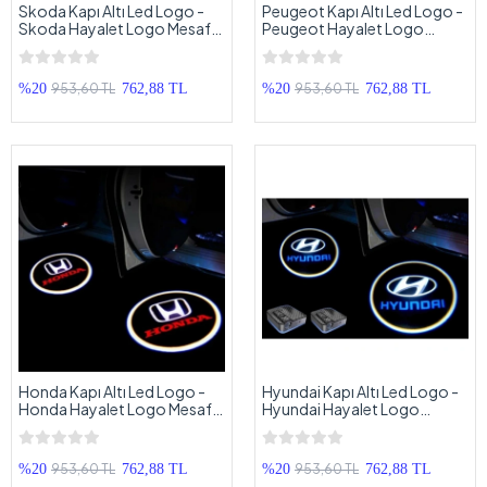
Skoda Kapı Altı Led Logo -
Peugeot Kapı Altı Led Logo -
Skoda Hayalet Logo Mesafe
Peugeot Hayalet Logo
Sensörlü - Yeni Nesil , Pilli ,
Mesafe Sensörlü - Yeni Nesil ,
Yapıştırmalı Kapı Logo
Pilli , Yapıştırmalı Kapı Logo
953,60 TL
953,60 TL
%20
762,88 TL
%20
762,88 TL
Honda Kapı Altı Led Logo -
Hyundai Kapı Altı Led Logo -
Honda Hayalet Logo Mesafe
Hyundai Hayalet Logo
Sensörlü - Yeni Nesil , Pilli ,
Mesafe Sensörlü - Yeni Nesil ,
Yapıştırmalı Kapı Logo
Pilli , Yapıştırmalı Kapı Logo
953,60 TL
953,60 TL
%20
762,88 TL
%20
762,88 TL