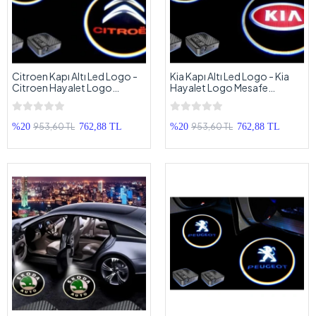
Citroen Kapı Altı Led Logo -
Kia Kapı Altı Led Logo - Kia
Citroen Hayalet Logo
Hayalet Logo Mesafe
Mesafe Sensörlü - Yeni Nesil ,
Sensörlü - Yeni Nesil , Pilli ,
Pilli , Yapıştırmalı Kapı Logo
Yapıştırmalı Kapı Logo
953,60 TL
953,60 TL
%20
762,88 TL
%20
762,88 TL