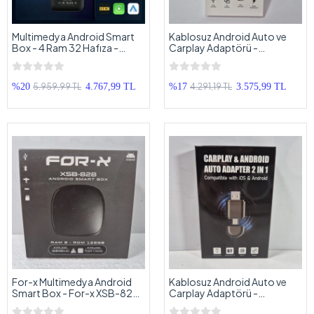
Multimedya Android Smart
Kablosuz Android Auto ve
Box - 4 Ram 32 Hafıza -
Carplay Adaptörü -
Orjinal Teybe Android Smart
Kabloluyu Kablosuz Yapan
AI Box - Kablosuz Android
Carplay ve Android Auto
Auto ve Carplay
Adaptörü
5.959,99 TL
4.291,19 TL
%20
4.767,99 TL
%17
3.575,99 TL
For-x Multimedya Android
Kablosuz Android Auto ve
Smart Box - For-x XSB-828 -
Carplay Adaptörü -
8 Ram 128 Hafıza - Orjinal
Kabloluyu Kablosuz Yapan