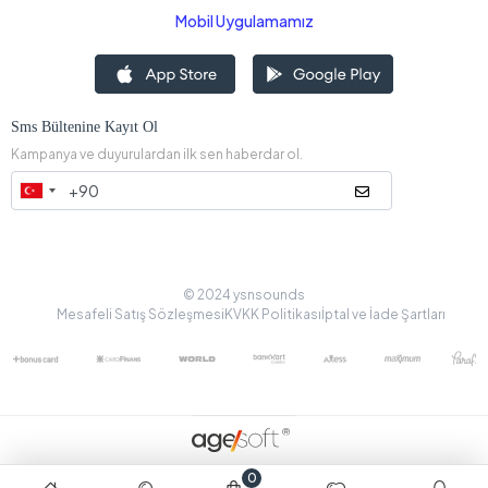
Mobil Uygulamamız
Sms Bültenine Kayıt Ol
Kampanya ve duyurulardan ilk sen haberdar ol.
© 2024 ysnsounds
Mesafeli Satış Sözleşmesi
KVKK Politikası
İptal ve İade Şartları
0