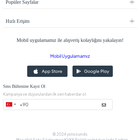
Popüler Sayfalar
Hızlı Erişim
Mobil uygulamamız ile alışveriş kolaylığını yakalayın!
Mobil Uygulamamız
Sms Bültenine Kayıt Ol
Kampanya ve duyurulardan ilk sen haberdar ol.
© 2024 ysnsounds
Mesafeli Satış Sözleşmesi
KVKK Politikası
İptal ve İade Şartları