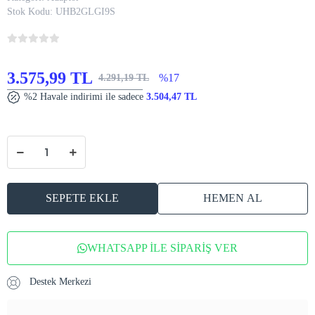
Stok Kodu:
UHB2GLGI9S
3.575,99 TL
%17
4.291,19 TL
%2 Havale indirimi ile sadece
3.504,47 TL
SEPETE EKLE
HEMEN AL
WHATSAPP İLE SİPARİŞ VER
Destek Merkezi