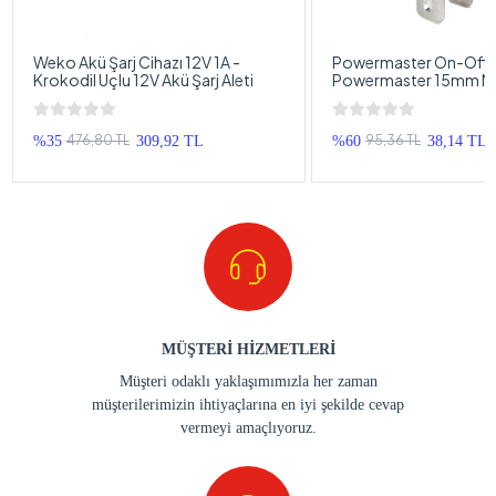
Weko Akü Şarj Cihazı 12V 1A -
Powermaster On-Off A
Krokodil Uçlu 12V Akü Şarj Aleti
Powermaster 15mm Min
Yuvarlak Işıksız On-Of
476,80 TL
95,36 TL
%35
309,92 TL
%60
38,14 TL
MÜŞTERİ HİZMETLERİ
Müşteri odaklı yaklaşımımızla her zaman
müşterilerimizin ihtiyaçlarına en iyi şekilde cevap
vermeyi amaçlıyoruz.