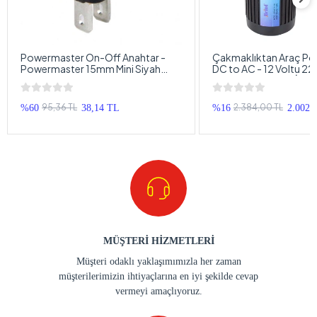
Powermaster On-Off Anahtar -
Çakmaklıktan Araç Pow
Powermaster 15mm Mini Siyah
DC to AC - 12 Voltu 220V Yapan
Yuvarlak Işıksız On-Off Anahtar
Çakmaklık Power İnver
95,36 TL
2.384,00 TL
%60
38,14 TL
%16
2.002,
MÜŞTERİ HİZMETLERİ
Müşteri odaklı yaklaşımımızla her zaman
müşterilerimizin ihtiyaçlarına en iyi şekilde cevap
vermeyi amaçlıyoruz.