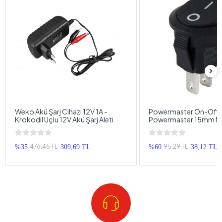
Weko Akü Şarj Cihazı 12V 1A -
Powermaster On-Off A
Krokodil Uçlu 12V Akü Şarj Aleti
Powermaster 15mm Min
Yuvarlak Işıksız On-Of
476,45 TL
95,29 TL
%35
309,69 TL
%60
38,12 TL