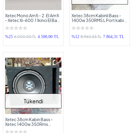
Xetec Mono Amfi - 2. El Amfi
Xetec 38cm Kabinli Bass -
- Xetec Xi-600.1 İkinci El Bass
1400w 350RMS L Port kabinli
Anfisi
Subwoofer 38cm
6.000,00 TL
8.960,55 TL
%25
4.500,00 TL
%12
7.864,31 TL
Tükendi
Xetec 38cm Kabin Bass -
Xetec 1400w 350Rms
Subwoofer