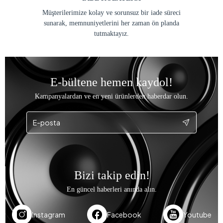
Müşterilerimize kolay ve sorunsuz bir iade süreci
sunarak, memnuniyetlerini her zaman ön planda
tutmaktayız.
E-bültene hemen kaydol!
Kampanyalardan ve en yeni ürünlerden haberdar olun.
Bizi takip edin!
En güncel haberleri anında alın.
Instagram
Facebook
Youtube