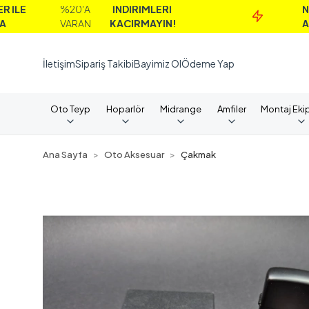
%20'A
İNDİRİMLERİ
NAKİT
VARAN
KAÇIRMAYIN!
ALIMLARD
İletişim
Sipariş Takibi
Bayimiz Ol
Ödeme Yap
Oto Teyp
Hoparlör
Midrange
Amfiler
Montaj Eki
Ana Sayfa
Oto Aksesuar
Çakmak