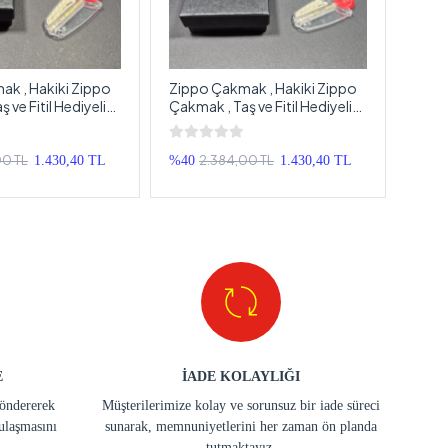
k , Hakiki Zippo
Zippo Çakmak , Hakiki Zippo
Zipp
 ve Fitil Hediyeli
Çakmak , Taş ve Fitil Hediyeli
Çakma
usunda Zippo
Orjinal Kutusunda Zippo
Orji
Çakmak
Çak
00 TL
2.384,00 TL
1.430,40 TL
%40
1.430,40 TL
%40
E
İADE KOLAYLIĞI
göndererek
Müşterilerimize kolay ve sorunsuz bir iade süreci
ulaşmasını
sunarak, memnuniyetlerini her zaman ön planda
tutmaktayız.