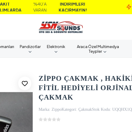
%40'A
İNDİRİMLERİ
MA
A
VARAN
KAÇIRMAYIN!
A
pmanları
Pandizotlar
Elektronik
Araca Özel Multimedya
Teypler
ZİPPO ÇAKMAK , HAKİKİ
FİTİL HEDİYELİ ORJİNA
ÇAKMAK
Marka:
Zippo
Kategori:
Çakmak
Stok Kodu:
UQQHX1Q