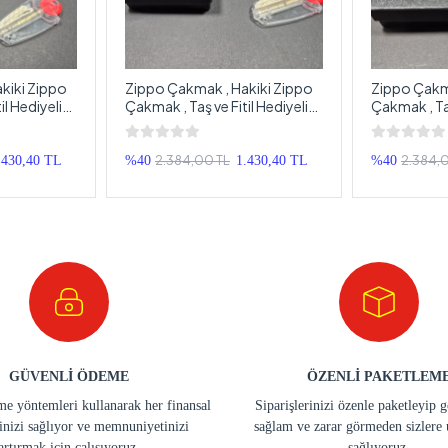
kiki Zippo
Zippo Çakmak , Hakiki Zippo
Zippo Çakma
il Hediyeli
Çakmak , Taş ve Fitil Hediyeli
Çakmak , Taş
 Zippo
Orjinal Kutusunda Zippo
Orjinal Kut
Çakmak
Çakmak
2.384,00 TL
2.384,
.430,40 TL
%40
1.430,40 TL
%40
GÜVENLİ ÖDEME
ÖZENLİ PAKETLEM
e yöntemleri kullanarak her finansal
Siparişlerinizi özenle paketleyip 
inizi sağlıyor ve memnuniyetinizi
sağlam ve zarar görmeden sizlere 
artırmak için çalışıyoruz.
sağlıyoruz.