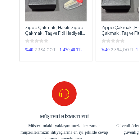
ippo
Zippo Çakmak , Hakiki Zippo
Zippo Çakmak , Ha
eli
Çakmak , Taş ve Fitil Hediyeli
Çakmak , Taş ve Fit
Orjinal Kutusunda Zippo
Orjinal Kutusunda
Çakmak
Çakmak
2.384,00 TL
2.384,00 TL
 TL
%40
1.430,40 TL
%40
1
MÜŞTERİ HİZMETLERİ
Müşteri odaklı yaklaşımımızla her zaman
Güvenli ödem
müşterilerimizin ihtiyaçlarına en iyi şekilde cevap
güvenliğ
vermeyi amaçlıyoruz.