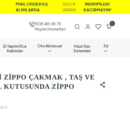
İL ORDER İLE
%20'A
İNDİRİMLERİ
LIMLARDA
VARAN
KAÇIRMAYIN!
0
0538 405 00 78
Müşteri Hizmetleri
Oto Aksesuar
3d
El Yapımı Rca
Hazır Ses
Kabloları
Sistemleri
 ZİPPO ÇAKMAK , TAŞ VE
L KUTUSUNDA ZİPPO
W7I