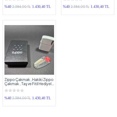
Çakmak
Çakmak
2.384,00 TL
2.384,00 TL
%40
1.430,40 TL
%40
1.430,40 TL
Zippo Çakmak , Hakiki Zippo
Çakmak , Taş ve Fitil Hediyeli
Orjinal Kutusunda Zippo
Çakmak
2.384,00 TL
%40
1.430,40 TL