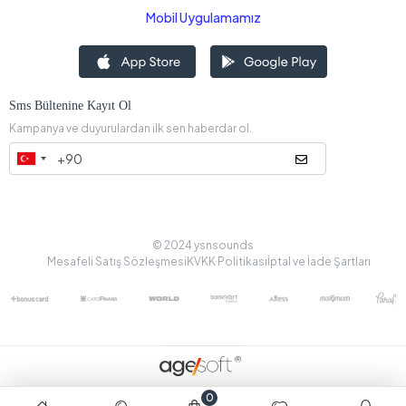
Mobil Uygulamamız
Sms Bültenine Kayıt Ol
Kampanya ve duyurulardan ilk sen haberdar ol.
© 2024 ysnsounds
Mesafeli Satış Sözleşmesi
KVKK Politikası
İptal ve İade Şartları
0