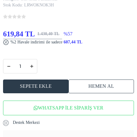
Stok Kodu:
LRWOKNOK3H
619,84 TL
%57
1.430,40 TL
%2 Havale indirimi ile sadece
607,44 TL
SEPETE EKLE
HEMEN AL
WHATSAPP İLE SİPARİŞ VER
Destek Merkezi