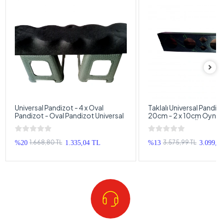
Universal Pandizot - 4 x Oval
Taklalı Universal Pandiz
Pandizot - Oval Pandizot Universal
20cm - 2 x 10cm Oynar
20cm + 10cm Öne Arka
Pandizot Universal
1.668,80 TL
3.575,99 TL
%20
1.335,04 TL
%13
3.099,