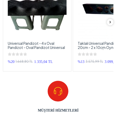
Universal Pandizot - 4 x Oval
Taklalı Universal Pandiz
Pandizot - Oval Pandizot Universal
20cm - 2 x 10cm Oynar
20cm + 10cm Öne Arka
Pandizot Universal
1.668,80 TL
3.575,99 TL
%20
1.335,04 TL
%13
3.099,
MÜŞTERİ HİZMETLERİ