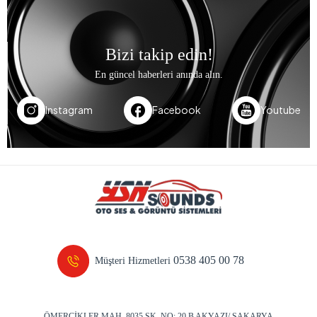
Bizi takip edin!
En güncel haberleri anında alın.
Instagram
Facebook
Youtube
0538 405 00 78
Müşteri Hizmetleri
ÖMERCİKLER MAH. 8035 SK. NO: 20 B AKYAZI/ SAKARYA