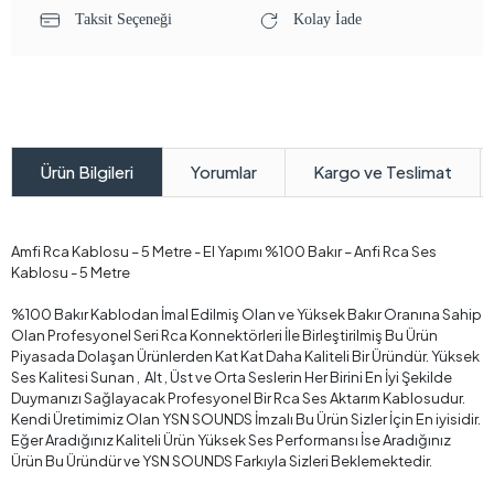
Taksit Seçeneği
Kolay İade
Yorumlar
Kargo ve Teslimat
Ürün Bilgileri
Amfi Rca Kablosu – 5 Metre - El Yapımı %100 Bakır – Anfi Rca Ses
Kablosu - 5 Metre
%100 Bakır Kablodan İmal Edilmiş Olan ve Yüksek Bakır Oranına Sahip
Olan Profesyonel Seri Rca Konnektörleri İle Birleştirilmiş Bu Ürün
Piyasada Dolaşan Ürünlerden Kat Kat Daha Kaliteli Bir Üründür. Yüksek
Ses Kalitesi Sunan , Alt , Üst ve Orta Seslerin Her Birini En İyi Şekilde
Duymanızı Sağlayacak Profesyonel Bir Rca Ses Aktarım Kablosudur.
Kendi Üretimimiz Olan YSN SOUNDS İmzalı Bu Ürün Sizler İçin En iyisidir.
Eğer Aradığınız Kaliteli Ürün Yüksek Ses Performansı İse Aradığınız
Ürün Bu Üründür ve YSN SOUNDS Farkıyla Sizleri Beklemektedir.