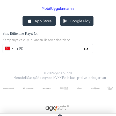
Mobil Uygulamamız
Sms Bültenine Kayıt Ol
Kampanya ve duyurulardan ilk sen haberdar ol.
© 2024 ysnsounds
Mesafeli Satış Sözleşmesi
KVKK Politikası
İptal ve İade Şartları