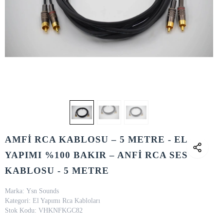
AMFİ RCA KABLOSU – 5 METRE - EL
YAPIMI %100 BAKIR – ANFİ RCA SES
KABLOSU - 5 METRE
Marka:
Ysn Sounds
Kategori:
El Yapımı Rca Kabloları
Stok Kodu:
VHKNFKGC82