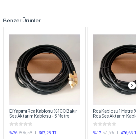
Benzer Ürünler
El Yapımı Rca Kablosu %100 Bakır
Rca Kablosu 1 Metre %
Ses Aktarım Kablosu - 5 Metre
Rca Ses Aktarım Kablos
1 Metre
905,59 TL
571,95 TL
%26
667,28 TL
%17
476,63 T