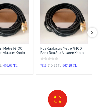
u 1 Metre %100
Rca Kablosu 5 Metre %100
Amfi 
es Aktarım Kablosu
Bakır Rca Ses Aktarım Kablosu
Giriş
Metre
El Yapımı 5 Metre
Paraz
Kabl
TL
810,26 TL
476,63 TL
%18
667,28 TL
%33