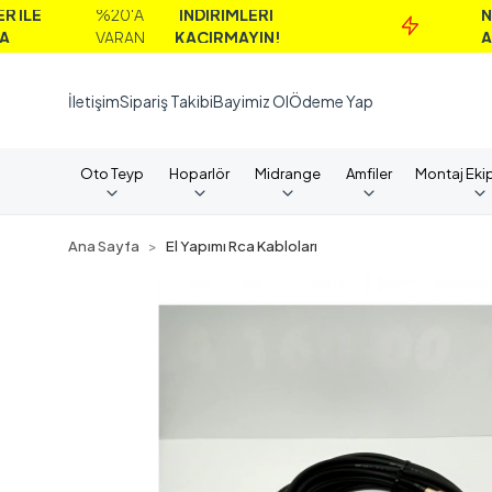
%20'A
İNDİRİMLERİ
NAKİT
VARAN
KAÇIRMAYIN!
ALIMLARD
İletişim
Sipariş Takibi
Bayimiz Ol
Ödeme Yap
Oto Teyp
Hoparlör
Midrange
Amfiler
Montaj Eki
Ana Sayfa
El Yapımı Rca Kabloları