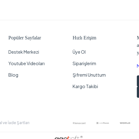
Popüler Sayfalar
Hızlı Erişim
M
a
Destek Merkezi
Üye Ol
y
Youtube Videoları
Siparişlerim
Blog
Şifremi Unuttum
Kargo Takibi
al ve İade Şartları