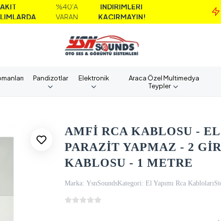
%40'A
İNDİRİMLERİ
M
A
VARAN
KAÇIRMAYIN!
A
pmanları
Pandizotlar
Elektronik
Araca Özel Multimedya
Teypler
AMFİ RCA KABLOSU - EL
PARAZİT YAPMAZ - 2 GİR
KABLOSU - 1 METRE
Marka:
YsnSounds
Kategori:
El Yapımı Rca Kabloları
St