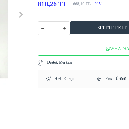
810,26 TL
%51
1.668,19 TL
SEPETE EKLE
WHATSAP
Destek Merkezi
Hızlı Kargo
Fırsat Ürünü