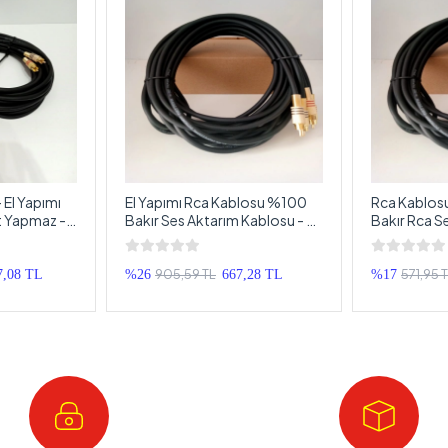
 El Yapımı
El Yapımı Rca Kablosu %100
Rca Kablos
t Yapmaz - 2
Bakır Ses Aktarım Kablosu - 5
Bakır Rca S
Rca Kablosu -
Metre
El Yapımı 1 
905,59 TL
571,95 
7,08 TL
%26
667,28 TL
%17