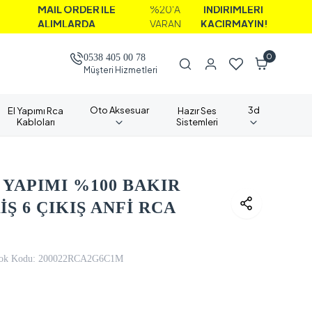
AİL ORDER İLE
%20'A
İNDİRİMLERİ
LIMLARDA
VARAN
KAÇIRMAYIN!
0
0538 405 00 78
Müşteri Hizmetleri
Oto Aksesuar
3d
El Yapımı Rca
Hazır Ses
Kabloları
Sistemleri
 YAPIMI %100 BAKIR
İŞ 6 ÇIKIŞ ANFİ RCA
ok Kodu:
200022RCA2G6C1M