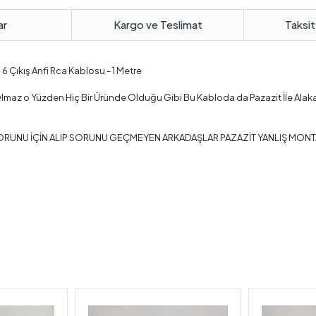
ar
Kargo ve Teslimat
Taksit
6 Çıkış Anfi Rca Kablosu - 1 Metre
maz o Yüzden Hiç Bir Üründe Olduğu Gibi Bu Kabloda da Pazazit İle Alak
RUNU İÇİN ALIP SORUNU GEÇMEYEN ARKADAŞLAR PAZAZİT YANLIŞ MONTAJ , K