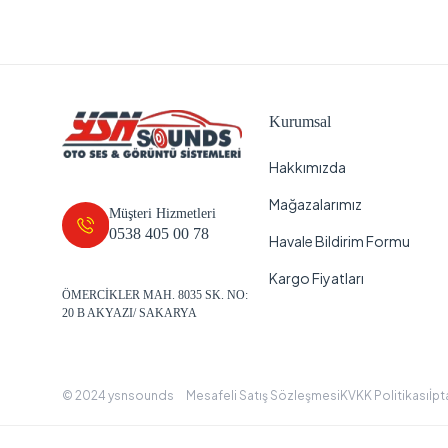
Kurumsal
Hakkımızda
Mağazalarımız
Müşteri Hizmetleri
0538 405 00 78
Havale Bildirim Formu
Kargo Fiyatları
ÖMERCİKLER MAH. 8035 SK. NO:
20 B AKYAZI/ SAKARYA
© 2024 ysnsounds
Mesafeli Satış Sözleşmesi
KVKK Politikası
İpt