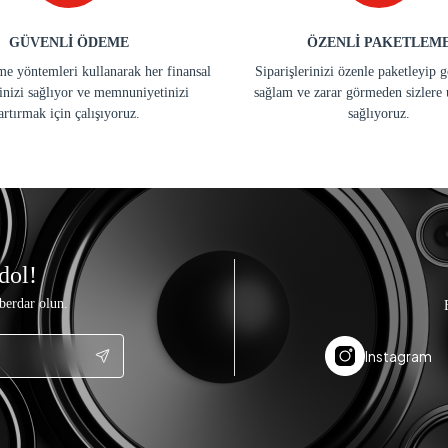
GÜVENLİ ÖDEME
ÖZENLİ PAKETLEM
e yöntemleri kullanarak her finansal
Siparişlerinizi özenle paketleyip 
inizi sağlıyor ve memnuniyetinizi
sağlam ve zarar görmeden sizlere 
artırmak için çalışıyoruz.
sağlıyoruz.
dol!
berdar olun.
Instagram