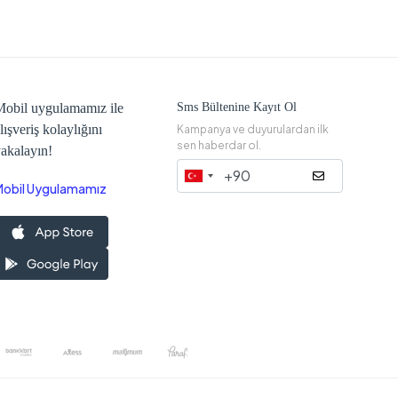
obil uygulamamız ile
Sms Bültenine Kayıt Ol
lışveriş kolaylığını
Kampanya ve duyurulardan ilk
sen haberdar ol.
akalayın!
Mobil Uygulamamız