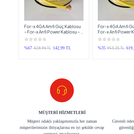
For-x 4GA Amfi Güç Kablosu
For-x 4GA Amfi Gü
r –
– For-x Anfi Power Kablosu – 1
For-x Anfi Power K
Power
Metre
Metre
428,96 TL
953,25 TL
%67
142,99 TL
%35
619
MÜŞTERİ HİZMETLERİ
Müşteri odaklı yaklaşımımızla her zaman
Güvenli ödem
müşterilerimizin ihtiyaçlarına en iyi şekilde cevap
güvenliğ
vermeyi amaçlıyoruz.