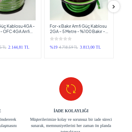
Güç Kablosu 4GA -
For-x Bakır Amfi Güç Kablosu
Amfi
 - OFC 4GA Anfi
2GA – 5 Metre - %100 Bakır –
- Xy
su - 5 Metre
OFC 2GA Anfi Power Kablosu
Powe
5 TL
4.718,59 TL
2.144,81 TL
%19
3.813,00 TL
%60
E
İADE KOLAYLIĞI
göndererek
Müşterilerimize kolay ve sorunsuz bir iade süreci
ulaşmasını
sunarak, memnuniyetlerini her zaman ön planda
tutmaktayız.