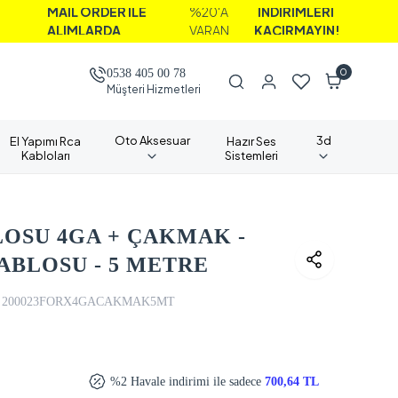
AİL ORDER İLE
%20'A
İNDİRİMLERİ
LIMLARDA
VARAN
KAÇIRMAYIN!
0
0538 405 00 78
Müşteri Hizmetleri
Oto Aksesuar
3d
El Yapımı Rca
Hazır Ses
Kabloları
Sistemleri
LOSU 4GA + ÇAKMAK -
ABLOSU - 5 METRE
200023FORX4GACAKMAK5MT
%2 Havale indirimi ile sadece
700,64 TL