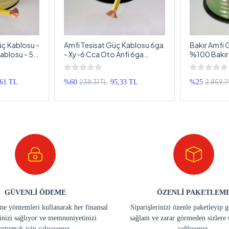
ç Kablosu -
Amfi Tesisat Güç Kablosu 6ga
Bakır Amfi 
ablosu - 5
- Xy-6 Cca Oto Anfi 6ga
%100 Bakır
Power Kablosu - 1 Metre
Power Kablo
238,31 TL
2.859,7
,61 TL
%60
95,33 TL
%25
GÜVENLİ ÖDEME
ÖZENLİ PAKETLEM
e yöntemleri kullanarak her finansal
Siparişlerinizi özenle paketleyip 
inizi sağlıyor ve memnuniyetinizi
sağlam ve zarar görmeden sizlere 
artırmak için çalışıyoruz.
sağlıyoruz.