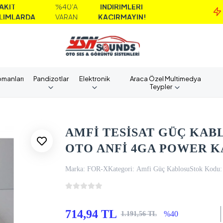
%40'A
İNDİRİMLERİ
M
A
VARAN
KAÇIRMAYIN!
A
pmanları
Pandizotlar
Elektronik
Araca Özel Multimedya
Teypler
AMFİ TESİSAT GÜÇ KAB
OTO ANFİ 4GA POWER K
Marka:
FOR-X
Kategori:
Amfi Güç Kablosu
Stok Kodu:
714,94 TL
%40
1.191,56 TL