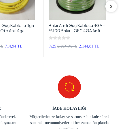
t Güç Kablosu 4ga
Bakır Amfi Güç Kablosu 4GA -
For-
 Oto Anfi 4ga
%100 Bakır - OFC 4GA Anfi
2GA 
su - 5 Metre
Power Kablosu - 5 Metre
OFC 
 TL
2.859,75 TL
714,94 TL
%25
2.144,81 TL
%19
E
İADE KOLAYLIĞI
göndererek
Müşterilerimize kolay ve sorunsuz bir iade süreci
ulaşmasını
sunarak, memnuniyetlerini her zaman ön planda
tutmaktayız.