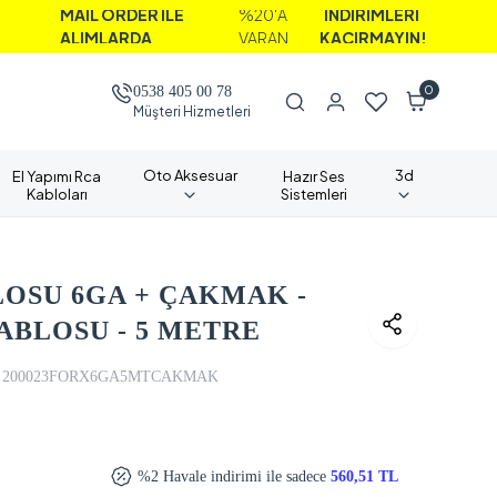
AİL ORDER İLE
%20'A
İNDİRİMLERİ
LIMLARDA
VARAN
KAÇIRMAYIN!
0
0538 405 00 78
Müşteri Hizmetleri
Oto Aksesuar
3d
El Yapımı Rca
Hazır Ses
Kabloları
Sistemleri
LOSU 6GA + ÇAKMAK -
ABLOSU - 5 METRE
200023FORX6GA5MTCAKMAK
%2 Havale indirimi ile sadece
560,51 TL