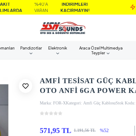
%40'A
İNDİRİMLERİ
M
A
VARAN
KAÇIRMAYIN!
A
pmanları
Pandizotlar
Elektronik
Araca Özel Multimedya
Teypler
AMFİ TESİSAT GÜÇ KAB
OTO ANFİ 6GA POWER K
Marka:
FOR-X
Kategori:
Amfi Güç Kablosu
Stok Kodu:
571,95 TL
%52
1.191,56 TL