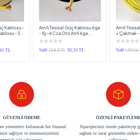
ç Kablosu -
Amfi Tesisat Güç Kablosu 6ga
Amfi Tesisa
ablosu - 5
- Xy-6 Cca Oto Anfi 6ga
+ Çakmak -
Power Kablosu - 1 Metre
Power Kablo
238,31 TL
1.191,56
,61 TL
%60
95,33 TL
%40
GÜVENLİ ÖDEME
ÖZENLİ PAKETLEM
e yöntemleri kullanarak her finansal
Siparişlerinizi özenle paketleyip 
inizi sağlıyor ve memnuniyetinizi
sağlam ve zarar görmeden sizlere 
artırmak için çalışıyoruz.
sağlıyoruz.