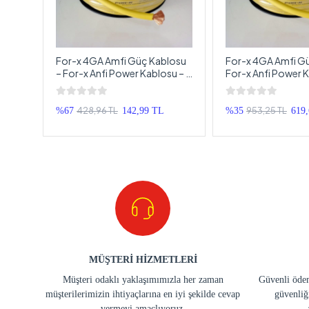
losu
For-x 4GA Amfi Güç Kablosu
For-x 4GA Amfi Gü
x – 0
– For-x Anfi Power Kablosu – 1
For-x Anfi Power K
5 Mt
Metre
Metre
428,96 TL
953,25 TL
TL
%67
142,99 TL
%35
619
MÜŞTERİ HİZMETLERİ
Müşteri odaklı yaklaşımımızla her zaman
Güvenli ödem
müşterilerimizin ihtiyaçlarına en iyi şekilde cevap
güvenliğ
vermeyi amaçlıyoruz.