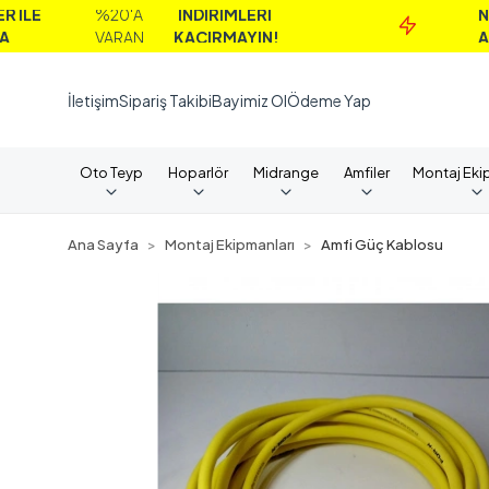
%20'A
İNDİRİMLERİ
NAKİT
VARAN
KAÇIRMAYIN!
ALIMLARD
İletişim
Sipariş Takibi
Bayimiz Ol
Ödeme Yap
Oto Teyp
Hoparlör
Midrange
Amfiler
Montaj Eki
Ana Sayfa
Montaj Ekipmanları
Amfi Güç Kablosu