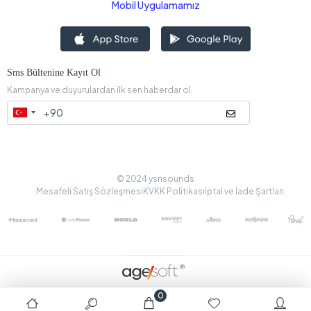
Mobil Uygulamamız
Sms Bültenine Kayıt Ol
Kampanya ve duyurulardan ilk sen haberdar ol.
© 2024 ysnsounds
Mesafeli Satış Sözleşmesi
KVKK Politikası
İptal ve İade Şartları
0