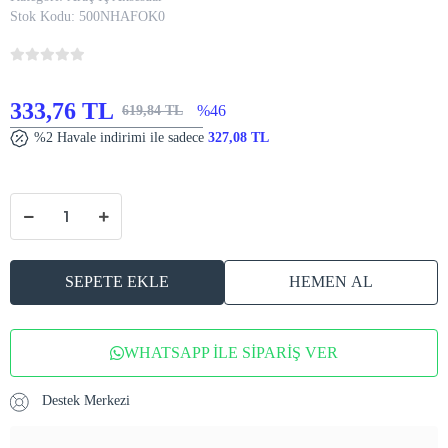
Stok Kodu:
500NHAFOK0
333,76 TL
%46
619,84 TL
%2 Havale indirimi ile sadece
327,08 TL
SEPETE EKLE
HEMEN AL
WHATSAPP İLE SİPARİŞ VER
Destek Merkezi