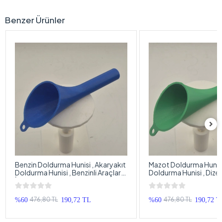
Benzer Ürünler
Benzin Doldurma Hunisi , Akaryakıt
Mazot Doldurma Hunisi
Doldurma Hunisi , Benzinli Araçlar
Doldurma Hunisi , Dizel 
İçin Benzin Aktarma Hunisi
Mazot Aktarma Hunisi
476,80 TL
476,80 TL
%60
190,72 TL
%60
190,72 T