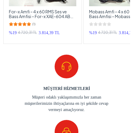
For-x Amfi – 4 x 60 RMS Ses ve
Mobass Amfi – 4 x 60 
Bass Amfisi – For-x XAE-604 AB
Bass Amfisi – Mobass
Class Oto Anfi
AB Class Oto Anfi
(1)
4.720,31 TL
4.720,31 TL
%19
3.814,39 TL
%19
3.814,3
MÜŞTERİ HİZMETLERİ
Müşteri odaklı yaklaşımımızla her zaman
müşterilerimizin ihtiyaçlarına en iyi şekilde cevap
vermeyi amaçlıyoruz.