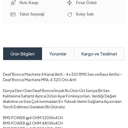
Hızlı Kargo
Fırsat Ürünü
Taksit Seçeneği
Kolay İade
Yorumlar
Kargo ve Teslimat
Ürün Bilgileri
Deaf Bonce Machete 4 Kanal Amfi – 4 x 320 RMS Ses ve Bass Amfisi –
Deaf Bonce Machete MFA-4.320 Oto Anfi
Dünya Devi Olan Deaf Bonce İmzalı Bu Ürün Üst Seviye Bir Ses
Kalitesine Sahiptir Ayrıca Üstün Ayar Fonksiyonları , Verdiği Değeri
Alabilme ve Size Çok Isınmadan En Yüksek Verimi Sağlama Açısından
Tercih Edilmesi Gereken Bir Üründür.
RMS POWER @4 OHM 320Wx4CH
RMS POWER @2 OHM 480Wx4CH