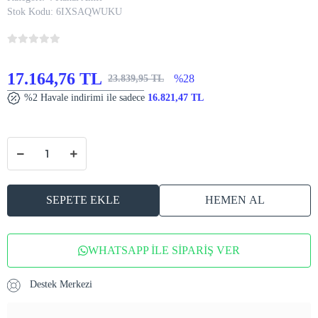
Stok Kodu:
6IXSAQWUKU
17.164,76 TL
%28
23.839,95 TL
%2 Havale indirimi ile sadece
16.821,47 TL
SEPETE EKLE
HEMEN AL
WHATSAPP İLE SİPARİŞ VER
Destek Merkezi