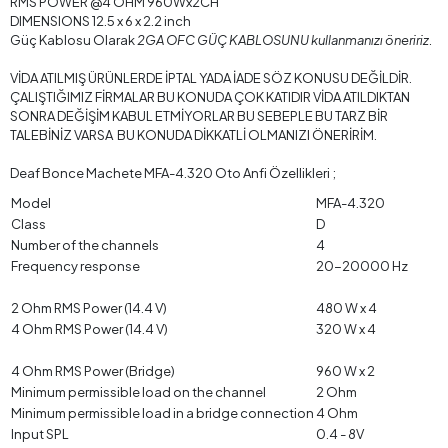
RMS POWER @4 OHM 960Wx2CH
DIMENSIONS 12.5 x 6 x 2.2 inch
Güç Kablosu Olarak
2GA OFC GÜÇ KABLOSUNU kullanmanızı öneririz.
VİDA ATILMIŞ ÜRÜNLERDE İPTAL YADA İADE SÖZ KONUSU DEĞİLDİR.
ÇALIŞTIĞIMIZ FİRMALAR BU KONUDA ÇOK KATIDIR VİDA ATILDIKTAN
SONRA DEĞİŞİM KABUL ETMİYORLAR BU SEBEPLE BU TARZ BİR
TALEBİNİZ VARSA BU KONUDA DİKKATLİ OLMANIZI ÖNERİRİM.
Deaf Bonce Machete MFA-4.320 Oto Anfi Özellikleri ;
Model
MFA-4.320
Class
D
Number of the channels
4
Frequency response
20-20000 Hz
2 Ohm RMS Power (14.4 V)
480 W x 4
4 Ohm RMS Power (14.4 V)
320 W x 4
4 Ohm RMS Power (Bridge)
960 W x 2
Minimum permissible load on the channel
2 Ohm
Minimum permissible load in a bridge connection
4 Ohm
Input SPL
0.4 - 8V