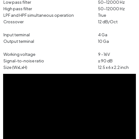
Low pass filter
50-12000 Hz
High pass filter
50-12000 Hz
LPF and HPF simultaneous operation
True
Crossover
12 dB/Oct
Input terminal
4 Ga
Output terminal
10 Ga
Working voltage
9 - 16V
Signal-to-noise ratio
≥ 90 dB
Size (WxLxH)
12.5 x 6 x 2.2 inch