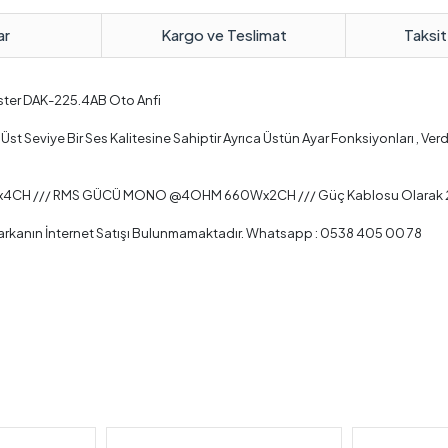
ar
Kargo ve Teslimat
Taksit
gster DAK-225.4AB Oto Anfi
 Seviye Bir Ses Kalitesine Sahiptir Ayrıca Üstün Ayar Fonksiyonları , Ver
CH /// RMS GÜCÜ MONO @4OHM 660Wx2CH /// Güç Kablosu Olarak
. Markanın İnternet Satışı Bulunmamaktadır. Whatsapp : 0538 405 00 78