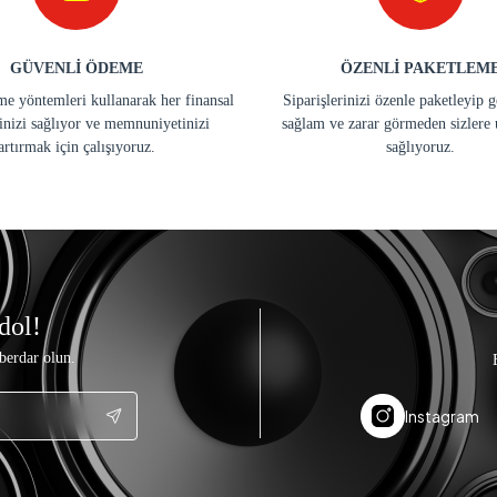
GÜVENLİ ÖDEME
ÖZENLİ PAKETLEM
e yöntemleri kullanarak her finansal
Siparişlerinizi özenle paketleyip 
inizi sağlıyor ve memnuniyetinizi
sağlam ve zarar görmeden sizlere 
artırmak için çalışıyoruz.
sağlıyoruz.
dol!
berdar olun.
Instagram