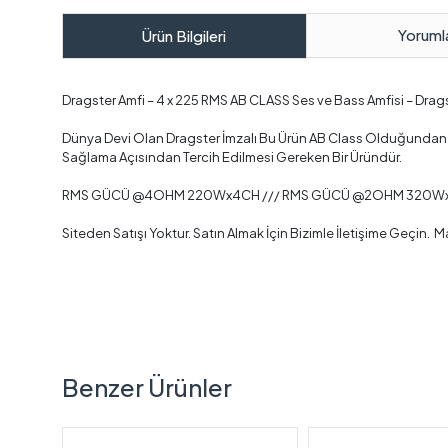
Yoruml
Ürün Bilgileri
Dragster Amfi – 4 x 225 RMS AB CLASS Ses ve Bass Amfisi – Dra
Dünya Devi Olan Dragster İmzalı Bu Ürün AB Class Olduğundan Üst
Sağlama Açısından Tercih Edilmesi Gereken Bir Üründür.
RMS GÜCÜ @4OHM 220Wx4CH /// RMS GÜCÜ @2OHM 320Wx4
Siteden Satışı Yoktur. Satın Almak İçin Bizimle İletişime Geçin
Benzer Ürünler