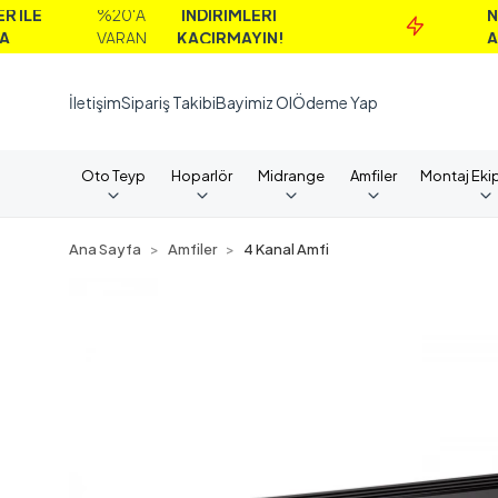
%20'A
İNDİRİMLERİ
NAKİT
VARAN
KAÇIRMAYIN!
ALIMLARD
İletişim
Sipariş Takibi
Bayimiz Ol
Ödeme Yap
Oto Teyp
Hoparlör
Midrange
Amfiler
Montaj Eki
Ana Sayfa
Amfiler
4 Kanal Amfi