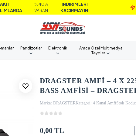
%40'A
İNDİRİMLERİ
MA
A
VARAN
KAÇIRMAYIN!
A
pmanları
Pandizotlar
Elektronik
Araca Özel Multimedya
Teypler
DRAGSTER AMFİ – 4 X 22
BASS AMFİSİ – DRAGSTE
Marka:
DRAGSTER
Kategori:
4 Kanal Amfi
Stok Kodu:
0,00 TL