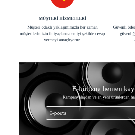
MÜŞTERİ HİZMETLERİ
Müşteri odaklı yaklaşımımızla her zaman
Güvenli ödem
müşterilerimizin ihtiyaçlarına en iyi şekilde cevap
güvenliğ
vermeyi amaçlıyoruz.
E-bültene hemen kay
Kampanyalardan ve en yeni ürünlerden ha