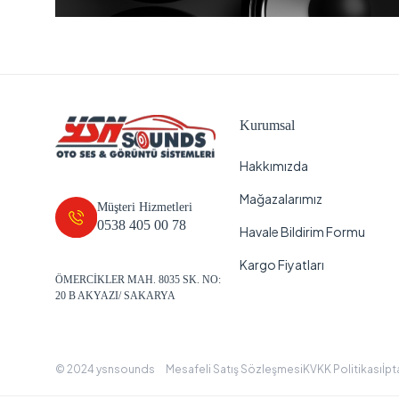
Kurumsal
Hakkımızda
Mağazalarımız
Müşteri Hizmetleri
0538 405 00 78
Havale Bildirim Formu
Kargo Fiyatları
ÖMERCİKLER MAH. 8035 SK. NO:
20 B AKYAZI/ SAKARYA
© 2024 ysnsounds
Mesafeli Satış Sözleşmesi
KVKK Politikası
İpt