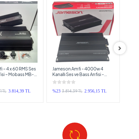
 – 4 x 60 RMS Ses
Jameson Amfi - 4000w 4
Cade
isi – Mobass MB-
Kanallı Ses ve Bass Anfisi -
Cade
ass Oto Anfi
Jameson USA-764 Amfi
Andr
Amfi
Andr
1 TL
3.814,39 TL
3.814,39 TL
%23
2.956,15 TL
%24