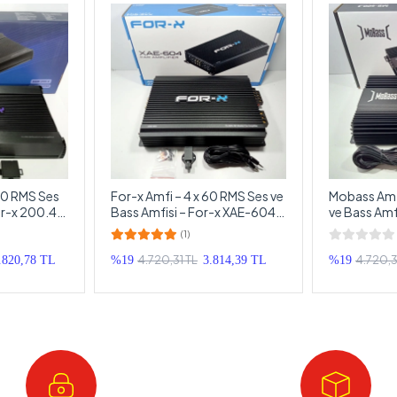
00 RMS Ses
For-x Amfi – 4 x 60 RMS Ses ve
Mobass Amfi
or-x 200.4
Bass Amfisi – For-x XAE-604
ve Bass Amf
AB Class Oto Anfi
600.4 AB Cl
(1)
4.720,31 TL
4.720,3
.820,78 TL
%19
3.814,39 TL
%19