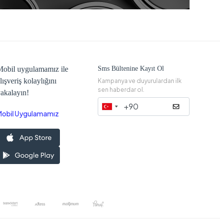
obil uygulamamız ile
Sms Bültenine Kayıt Ol
lışveriş kolaylığını
Kampanya ve duyurulardan ilk
sen haberdar ol.
akalayın!
Mobil Uygulamamız