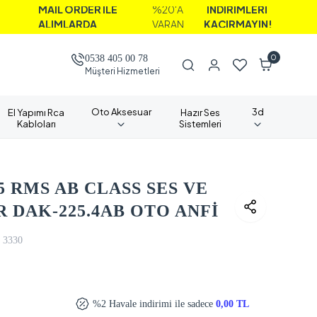
İL ORDER İLE
%20'A
İNDİRİMLERİ
LIMLARDA
VARAN
KAÇIRMAYIN!
0
0538 405 00 78
Müşteri Hizmetleri
Oto Aksesuar
3d
El Yapımı Rca
Hazır Ses
Kabloları
Sistemleri
5 RMS AB CLASS SES VE
R DAK-225.4AB OTO ANFİ
3330
%2 Havale indirimi ile sadece
0,00 TL