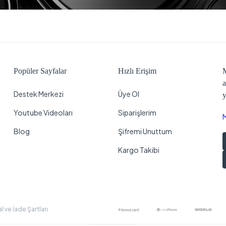
Popüler Sayfalar
Hızlı Erişim
M
a
Destek Merkezi
Üye Ol
y
Youtube Videoları
Siparişlerim
Blog
Şifremi Unuttum
Kargo Takibi
al ve İade Şartları