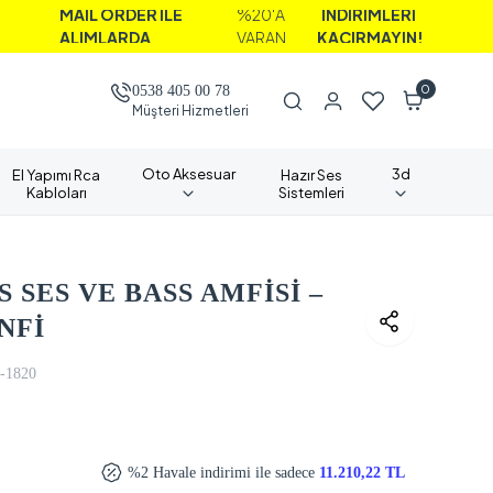
L ORDER İLE
%20'A
İNDİRİMLERİ
IMLARDA
VARAN
KAÇIRMAYIN!
0
0538 405 00 78
Müşteri Hizmetleri
Oto Aksesuar
3d
El Yapımı Rca
Hazır Ses
Kabloları
Sistemleri
S SES VE BASS AMFİSİ –
NFİ
-1820
%2 Havale indirimi ile sadece
11.210,22 TL