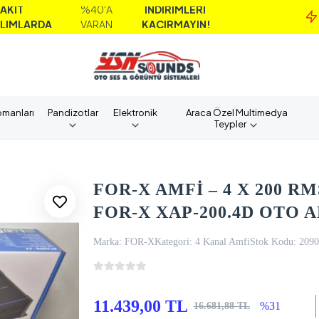
%40'A
İNDİRİMLERİ
MAİ
VARAN
KAÇIRMAYIN!
AL
pmanları
Pandizotlar
Elektronik
Araca Özel Multimedya
Teypler
FOR-X AMFİ – 4 X 200 RM
FOR-X XAP-200.4D OTO A
Marka:
FOR-X
Kategori:
4 Kanal Amfi
Stok Kodu:
2090
11.439,00 TL
%31
16.681,88 TL