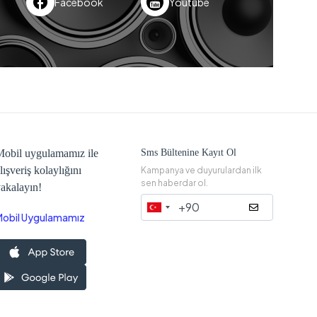
Facebook
Youtube
obil uygulamamız ile
Sms Bültenine Kayıt Ol
lışveriş kolaylığını
Kampanya ve duyurulardan ilk
sen haberdar ol.
akalayın!
Mobil Uygulamamız