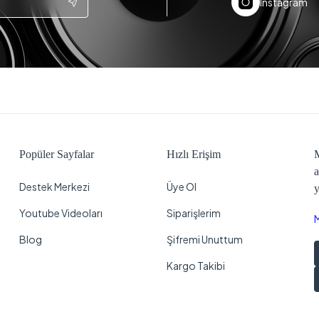
Instagram
Popüler Sayfalar
Hızlı Erişim
M
a
Destek Merkezi
Üye Ol
y
Youtube Videoları
Siparişlerim
Blog
Şifremi Unuttum
Kargo Takibi