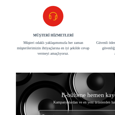
MÜŞTERİ HİZMETLERİ
Müşteri odaklı yaklaşımımızla her zaman
Güvenli ödem
müşterilerimizin ihtiyaçlarına en iyi şekilde cevap
güvenliğ
vermeyi amaçlıyoruz.
E-bültene hemen kay
Kampanyalardan ve en yeni ürünlerden ha