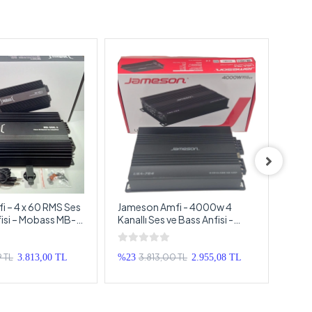
 – 4 x 60 RMS Ses
Jameson Amfi - 4000w 4
Cade
isi – Mobass MB-
Kanallı Ses ve Bass Anfisi -
Cade
ass Oto Anfi
Jameson USA-764 Amfi
Andr
Amfi
Andr
9 TL
3.813,00 TL
3.813,00 TL
%23
2.955,08 TL
%24