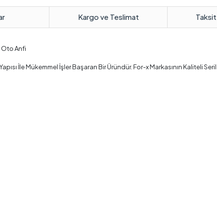
ar
Kargo ve Teslimat
Taksit
 Oto Anfi
apısı İle Mükemmel İşler Başaran Bir Üründür. For-x Markasının Kaliteli Ser