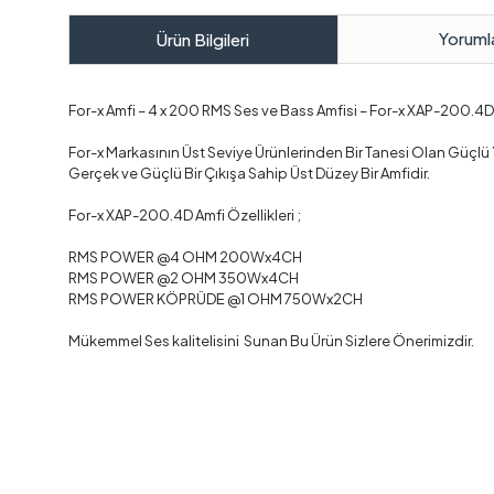
Yoruml
Ürün Bilgileri
For-x Amfi – 4 x 200 RMS Ses ve Bass Amfisi – For-x XAP-200.4D
For-x Markasının Üst Seviye Ürünlerinden Bir Tanesi Olan Güçlü Y
Gerçek ve Güçlü Bir Çıkışa Sahip Üst Düzey Bir Amfidir.
For-x XAP-200.4D Amfi Özellikleri ;
RMS POWER @4 OHM 200Wx4CH
RMS POWER @2 OHM 350Wx4CH
RMS POWER KÖPRÜDE @1 OHM 750Wx2CH
Mükemmel Ses kalitelisini Sunan Bu Ürün Sizlere Önerimizdir.