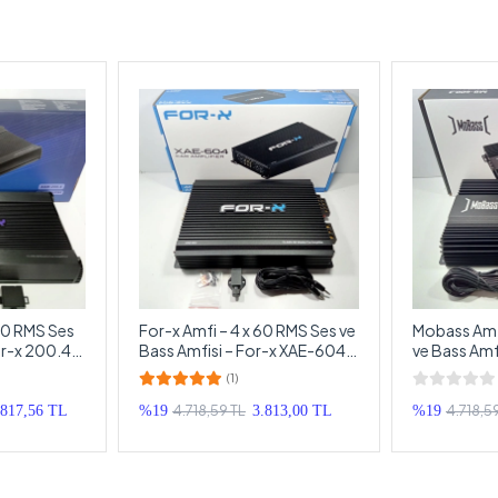
00 RMS Ses
For-x Amfi – 4 x 60 RMS Ses ve
Mobass Amfi
or-x 200.4
Bass Amfisi – For-x XAE-604
ve Bass Amf
AB Class Oto Anfi
600.4 AB Cl
(1)
4.718,59 TL
4.718,5
.817,56 TL
%19
3.813,00 TL
%19