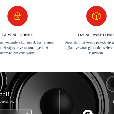
GÜVENLİ ÖDEME
ÖZENLİ PAKETLEM
e yöntemleri kullanarak her finansal
Siparişlerinizi özenle paketleyip 
inizi sağlıyor ve memnuniyetinizi
sağlam ve zarar görmeden sizlere 
artırmak için çalışıyoruz.
sağlıyoruz.
dol!
berdar olun.