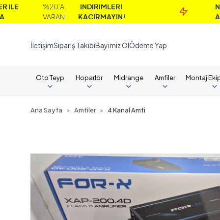
%20'A
İNDİRİMLERİ
NAKİT
VARAN
KAÇIRMAYIN!
ALIMLARDA
İletişim
Sipariş Takibi
Bayimiz Ol
Ödeme Yap
Oto Teyp
Hoparlör
Midrange
Amfiler
Montaj Eki
Ana Sayfa
Amfiler
4 Kanal Amfi