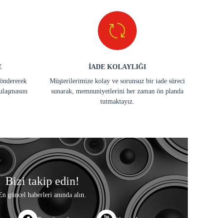
E
İADE KOLAYLIĞI
göndererek
Müşterilerimize kolay ve sorunsuz bir iade süreci
ulaşmasını
sunarak, memnuniyetlerini her zaman ön planda
tutmaktayız.
Bizi takip edin!
En güncel haberleri anında alın.