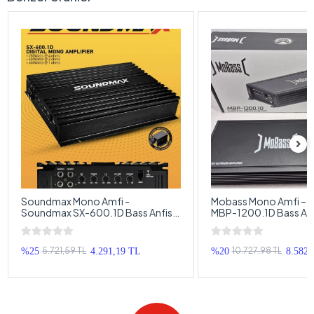
Soundmax Mono Amfi -
Mobass Mono Amfi – 
Soundmax SX-600.1D Bass Anfisi
MBP-1200.1D Bass Anfi
- 600RMS
Kontrollü Mono Anfi
5.721,59 TL
10.727,98 TL
%25
4.291,19 TL
%20
8.582,