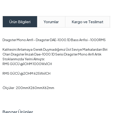
Yorumlar
Kargo ve Teslimat
Ürün Bilgileri
Dragster Mono Amfi - Dragster DAE-1000.1D Bass Anfisi - 1000RMS
Kalitesini Anlamaya Gerek Duymadığımız Üst Seviye Markalardan Biri
Olan Dragster İmzalı Dae-1000.1D Serisi Dragster Mono Anfi Artık
Stoklarımızda Yerini Almıştır.
RMS GÜCÜ @1OHM 1000Wx1CH
RMS GÜCÜ @2OHM 625Wx1CH
Ölçüler : 200mmX260mmX62mm
Benzer Ürünler