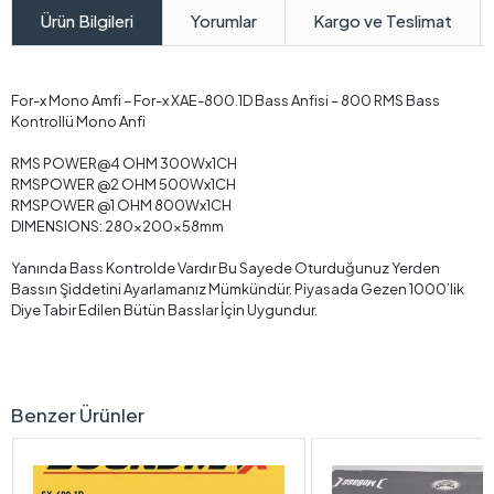
Yorumlar
Kargo ve Teslimat
Ürün Bilgileri
For-x Mono Amfi – For-x XAE-800.1D Bass Anfisi – 800 RMS Bass
Kontrollü Mono Anfi
RMS POWER@4 OHM 300Wx1CH
RMSPOWER @2 OHM 500Wx1CH
RMSPOWER @1 OHM 800Wx1CH
DIMENSIONS: 280x200x58mm
Yanında Bass Kontrolde Vardır Bu Sayede Oturduğunuz Yerden
Bassın Şiddetini Ayarlamanız Mümkündür. Piyasada Gezen 1000’lik
Diye Tabir Edilen Bütün Basslar İçin Uygundur.
Benzer Ürünler