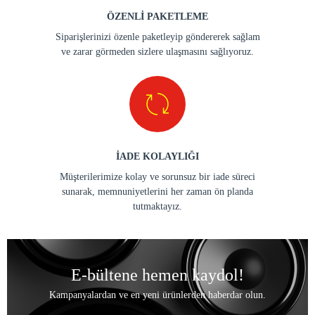
ÖZENLİ PAKETLEME
Siparişlerinizi özenle paketleyip göndererek sağlam
ve zarar görmeden sizlere ulaşmasını sağlıyoruz.
İADE KOLAYLIĞI
Müşterilerimize kolay ve sorunsuz bir iade süreci
sunarak, memnuniyetlerini her zaman ön planda
tutmaktayız.
E-bültene hemen kaydol!
Kampanyalardan ve en yeni ürünlerden haberdar olun.