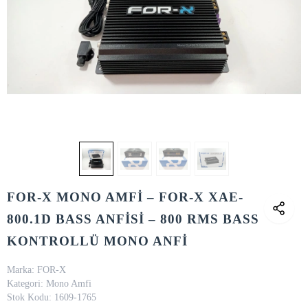
FOR-X MONO AMFİ – FOR-X XAE-
800.1D BASS ANFİSİ – 800 RMS BASS
KONTROLLÜ MONO ANFİ
Marka:
FOR-X
Kategori:
Mono Amfi
Stok Kodu:
1609-1765