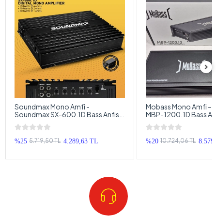
Soundmax Mono Amfi -
Mobass Mono Amfi – 
Soundmax SX-600.1D Bass Anfisi
MBP-1200.1D Bass Anfi
- 600RMS
Kontrollü Mono Anfi
5.719,50 TL
10.724,06 TL
%25
4.289,63 TL
%20
8.579