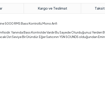
ar
Kargo ve Teslimat
Taksit
line 5000 RMS Bass Kontrollü Mono Anfi
isidir. Yanında Bass Kontrolde Vardır Bu Sayede Oturduğunuz Yerden B
aldıracak Üst Seviye Bir Üründür. Eğer Satıcının YSN SOUNDS olduğundan Emi