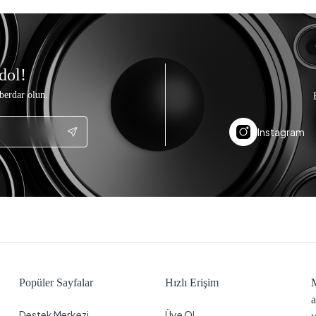
dol!
berdar olun.
Instagram
Popüler Sayfalar
Hızlı Erişim
M
a
Destek Merkezi
Üye Ol