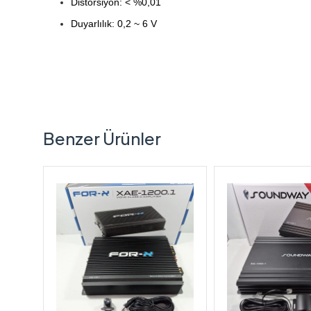
Distorsiyon:
< %0,01
Duyarlılık: 0,2
~ 6 V
Benzer Ürünler