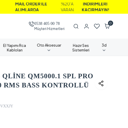
İL ORDER İLE
%20'A
İNDİRİMLERİ
IMLARDA
VARAN
KAÇIRMAYIN!
0
0538 405 00 78
Müşteri Hizmetleri
Oto Aksesuar
3d
El Yapımı Rca
Hazır Ses
Kabloları
Sistemleri
 QLİNE QM5000.1 SPL PRO
000 RMS BASS KONTROLLÜ
9VXXJY