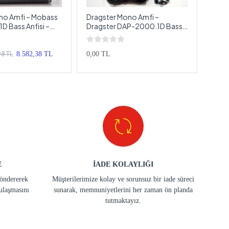
o Amfi – Mobass
Dragster Mono Amfi –
For-
 Bass Anfisi –
Dragster DAP-2000.1D Bass
For-
llü Mono Anfi
Anfisi – 2000RMS
1800.
Kont
98 TL
8.582,38 TL
0,00 TL
%29
E
İADE KOLAYLIĞI
göndererek
Müşterilerimize kolay ve sorunsuz bir iade süreci
ulaşmasını
sunarak, memnuniyetlerini her zaman ön planda
tutmaktayız.