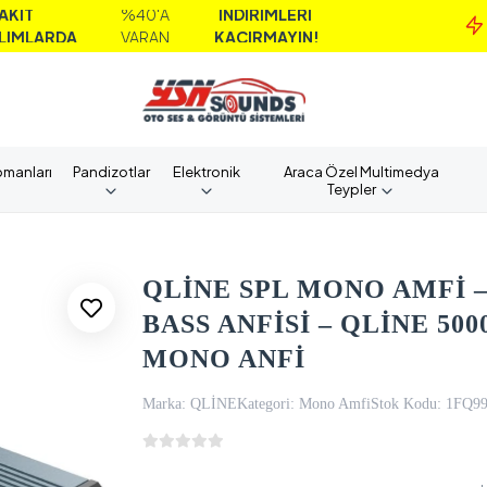
%40'A
İNDİRİMLERİ
MA
A
VARAN
KAÇIRMAYIN!
AL
pmanları
Pandizotlar
Elektronik
Araca Özel Multimedya
Teypler
QLİNE SPL MONO AMFİ –
BASS ANFİSİ – QLİNE 5
MONO ANFİ
Marka:
QLİNE
Kategori:
Mono Amfi
Stok Kodu:
1FQ9