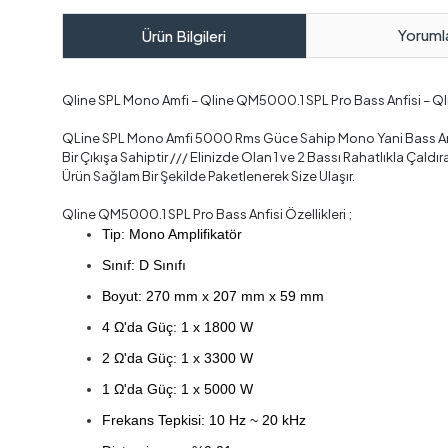
Yoruml
Ürün Bilgileri
Qline SPL Mono Amfi – Qline QM5000.1 SPL Pro Bass Anfisi – Q
QLine SPL Mono Amfi 5000 Rms Güce Sahip Mono Yani Bass Amf
Bir Çıkışa Sahiptir /// Elinizde Olan 1 ve 2 Bassı Rahatlıkla Ç
Ürün Sağlam Bir Şekilde Paketlenerek Size Ulaşır.
Qline QM5000.1 SPL Pro Bass Anfisi Özellikleri ;
Tip: Mono Amplifikatör
Sınıf: D Sınıfı
Boyut: 270 mm x 207 mm x 59 mm
4 Ω'da Güç: 1 x 1800
W
2
Ω'da Güç: 1 x 3300 W
1
Ω'da Güç: 1 x 5000 W
Frekans Tepkisi: 10 Hz ~ 20 kHz