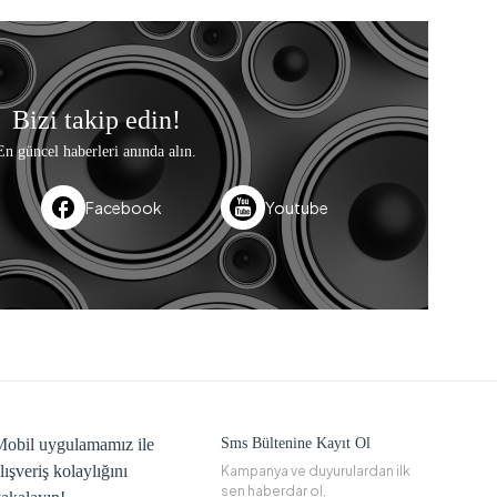
Bizi takip edin!
En güncel haberleri anında alın.
Facebook
Youtube
obil uygulamamız ile
Sms Bültenine Kayıt Ol
lışveriş kolaylığını
Kampanya ve duyurulardan ilk
sen haberdar ol.