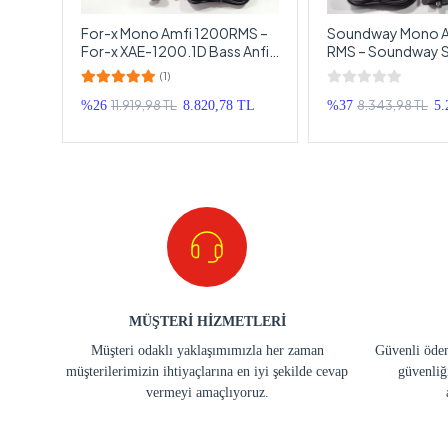
bass
For-x Mono Amfi 1200RMS –
Soundway Mono A
For-x XAE-1200.1D Bass Anfisi
RMS – Soundway 
– Bass Kontrollü Mono Anfi
Bass Anfisi – Bass 
(1)
Mono Anfi
11.919,98 TL
8.343,98 TL
%26
8.820,78 TL
%37
5.
MÜŞTERİ HİZMETLERİ
Müşteri odaklı yaklaşımımızla her zaman
Güvenli ödem
müşterilerimizin ihtiyaçlarına en iyi şekilde cevap
güvenliğ
vermeyi amaçlıyoruz.