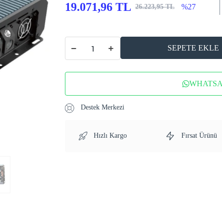
19.071,96 TL
%27
26.223,95 TL
SEPETE EKLE
WHATSAP
Destek Merkezi
Hızlı Kargo
Fırsat Ürünü