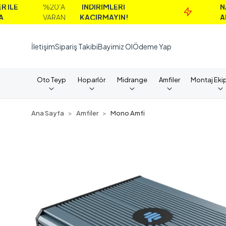
%20'A
İNDİRİMLERİ
NAKİT
VARAN
KAÇIRMAYIN!
ALIMLARD
İletişim
Sipariş Takibi
Bayimiz Ol
Ödeme Yap
Oto Teyp
Hoparlör
Midrange
Amfiler
Montaj Eki
Ana Sayfa
Amfiler
Mono Amfi