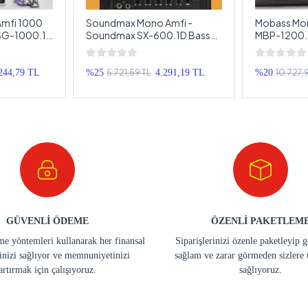
mfi 1000
Soundmax Mono Amfi -
Mobass Mon
SG-1000.1
Soundmax SX-600.1D Bass
MBP-1200.1D
Kontrollü
Anfisi - 600RMS
Bass Kontro
5.721,59 TL
10.727,
244,79 TL
%25
4.291,19 TL
%20
GÜVENLİ ÖDEME
ÖZENLİ PAKETLEM
e yöntemleri kullanarak her finansal
Siparişlerinizi özenle paketleyip 
inizi sağlıyor ve memnuniyetinizi
sağlam ve zarar görmeden sizlere 
artırmak için çalışıyoruz.
sağlıyoruz.