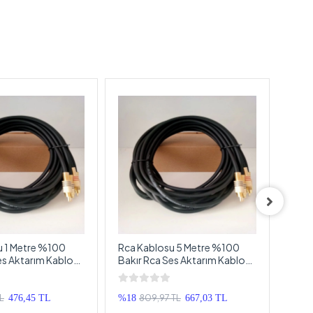
u 1 Metre %100
Rca Kablosu 5 Metre %100
Amfi 
es Aktarım Kablosu
Bakır Rca Ses Aktarım Kablosu
Giriş
Metre
El Yapımı 5 Metre
Paraz
Kabl
TL
809,97 TL
476,45 TL
%18
667,03 TL
%33