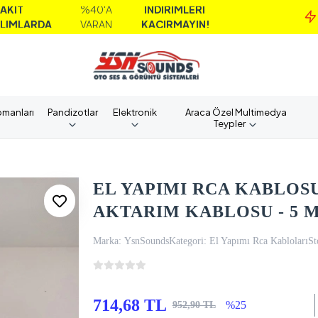
%40'A
İNDİRİMLERİ
MA
A
VARAN
KAÇIRMAYIN!
AL
pmanları
Pandizotlar
Elektronik
Araca Özel Multimedya
Teypler
EL YAPIMI RCA KABLOSU
AKTARIM KABLOSU - 5 
Marka:
YsnSounds
Kategori:
El Yapımı Rca Kabloları
St
714,68 TL
%25
952,90 TL