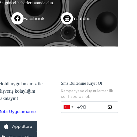
En güncel haberleri anında alın.
Facebook
Youtube
obil uygulamamız ile
Sms Bültenine Kayıt Ol
lışveriş kolaylığını
Kampanya ve duyurulardan ilk
sen haberdar ol.
akalayın!
Mobil Uygulamamız