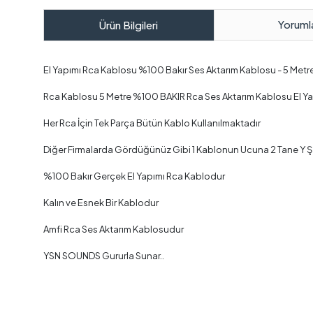
Yoruml
Ürün Bilgileri
El Yapımı Rca Kablosu %100 Bakır Ses Aktarım Kablosu - 5 Metr
Rca Kablosu 5 Metre %100 BAKIR Rca Ses Aktarım Kablosu El Ya
Her Rca İçin Tek Parça Bütün Kablo Kullanılmaktadır
Diğer Firmalarda Gördüğünüz Gibi 1 Kablonun Ucuna 2 Tane Y 
%100 Bakır Gerçek El Yapımı Rca Kablodur
Kalın ve Esnek Bir Kablodur
Amfi Rca Ses Aktarım Kablosudur
YSN SOUNDS Gururla Sunar..