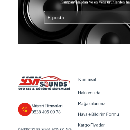
Kampanyalardan ve en yeni ürünlerden ha
Kurumsal
Hakkımızda
Mağazalarımız
Müşteri Hizmetleri
0538 405 00 78
Havale Bildirim Formu
Kargo Fiyatları
ÖMERCİKLER MAH. 8035 SK. NO: