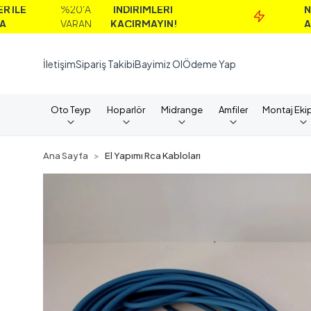
%20'A
İNDİRİMLERİ
NAKİT
VARAN
KAÇIRMAYIN!
ALIMLARD
İletişim
Sipariş Takibi
Bayimiz Ol
Ödeme Yap
Oto Teyp
Hoparlör
Midrange
Amfiler
Montaj Eki
Ana Sayfa
El Yapımı Rca Kabloları