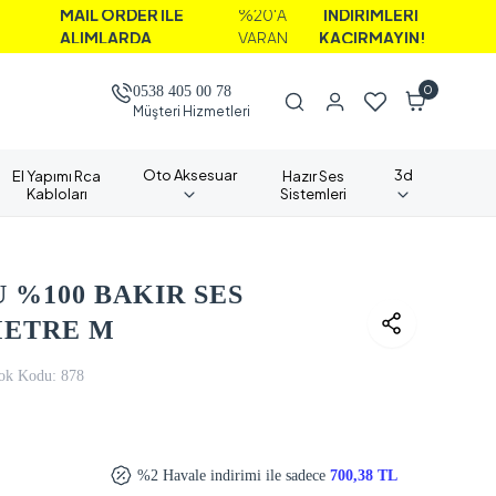
İL ORDER İLE
%20'A
İNDİRİMLERİ
IMLARDA
VARAN
KAÇIRMAYIN!
0
0538 405 00 78
Müşteri Hizmetleri
Oto Aksesuar
3d
El Yapımı Rca
Hazır Ses
Kabloları
Sistemleri
 %100 BAKIR SES
METRE M
ok Kodu:
878
%2 Havale indirimi ile sadece
700,38 TL