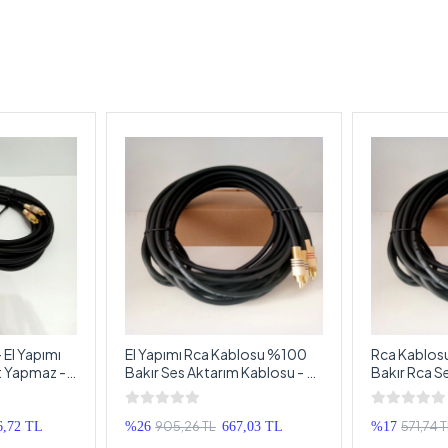
 El Yapımı
El Yapımı Rca Kablosu %100
Rca Kablos
t Yapmaz - 2
Bakır Ses Aktarım Kablosu - 5
Bakır Rca S
Rca Kablosu -
Metre
El Yapımı 1 
905,26 TL
571,74 
6,72 TL
%26
667,03 TL
%17