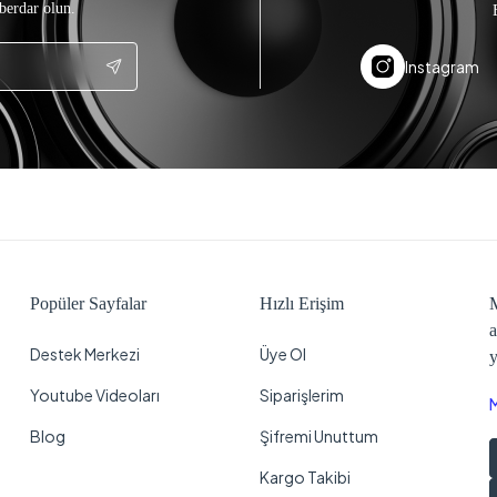
berdar olun.
Instagram
Popüler Sayfalar
Hızlı Erişim
M
a
Destek Merkezi
Üye Ol
y
Youtube Videoları
Siparişlerim
Blog
Şifremi Unuttum
Kargo Takibi