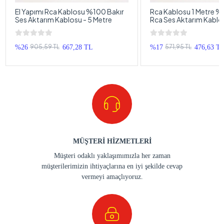
El Yapımı Rca Kablosu %100 Bakır
Rca Kablosu 1 Metre %
Ses Aktarım Kablosu - 5 Metre
Rca Ses Aktarım Kablos
1 Metre
905,59 TL
571,95 TL
%26
667,28 TL
%17
476,63 T
MÜŞTERİ HİZMETLERİ
Müşteri odaklı yaklaşımımızla her zaman
müşterilerimizin ihtiyaçlarına en iyi şekilde cevap
vermeyi amaçlıyoruz.