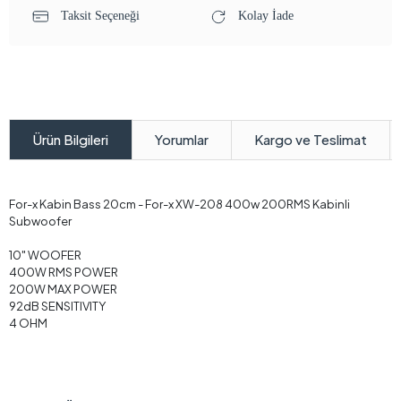
Taksit Seçeneği
Kolay İade
Yorumlar
Kargo ve Teslimat
Ürün Bilgileri
For-x Kabin Bass 20cm - For-x XW-208 400w 200RMS Kabinli
Subwoofer
10" WOOFER
400W RMS POWER
200W MAX POWER
92dB SENSITIVITY
4 OHM