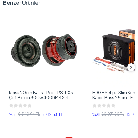
Benzer Ürünler
Reiss 20cm Bass - Reiss RS-RX8
EDGE Sehpa Slim Kendi
Çift Bobin 800w 400RMS SPL
Kabin Bass 25cm - ED
Subwoofer 20cm - 2 + 2 OHM
EDS10ADSP-E4 DSP'li A
Profesyonel Bass
Subwoofer - DSP Amfili
Sehpa Kabin Bass
8.340,94 TL
20.971,50 TL
%31
5.719,50 TL
%28
15.01