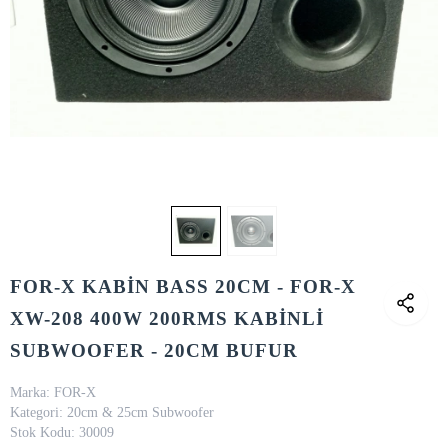
FOR-X KABİN BASS 20CM - FOR-X
XW-208 400W 200RMS KABİNLİ
SUBWOOFER - 20CM BUFUR
Marka:
FOR-X
Kategori:
20cm & 25cm Subwoofer
Stok Kodu:
30009