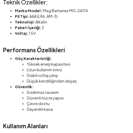
Teknik Özellikler:
Marka Model:
Mag Batteries MG-26174
Pil Tipi:
AAA (LR6, AM-3)
Teknoloji:
Alkalin
Paket İçeriği:
2
Voltaj:
1.5V
Performans Özellikleri
Güç Karakteristiği:
Yüksek enerji kapasitesi
Uzun kullanım ömrü
Stabil voltaj çıkışı
Düşük kendiliğinden deşarj
Güvenlik:
Sızdırmaz tasarım
Güvenli hücre yapısı
Çevre dostu
Dayanıklı kasa
Kullanım Alanları