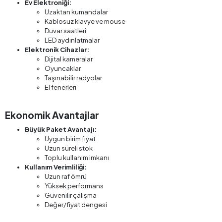
Ev Elektroniği:
Uzaktan kumandalar
Kablosuz klavye ve mouse
Duvar saatleri
LED aydınlatmalar
Elektronik Cihazlar:
Dijital kameralar
Oyuncaklar
Taşınabilir radyolar
El fenerleri
Ekonomik Avantajlar
Büyük Paket Avantajı:
Uygun birim fiyat
Uzun süreli stok
Toplu kullanım imkanı
Kullanım Verimliliği:
Uzun raf ömrü
Yüksek performans
Güvenilir çalışma
Değer/fiyat dengesi