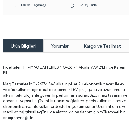
Taksit Seçeneği
Kolay İade
Yorumlar
Kargo ve Teslimat
Ürün Bilgileri
İnce Kalem Pil - MAG BATTERIES MG-26174 Alkalin AAA 2'LI İnce Kalem
Pil
Mag Batteries MG-26174 AAA alkalin piller, 2'lı ekonomik paketi ile ev
ve ofis kullanımı için ideal bir seçimdir. 1.5V çıkış gücü ve uzun ömürlü
alkalin teknolojisi ile güvenilir performans sunar. Sızdırmaz tasarımı ve
dayanıklı yapısı ile güvenli kullanım sağlarken, geniş kullanım alanı ve
ekonomik paketi ile kullanıcı dostu bir çözüm sunar. Uzun raf ömrü ve
stabil voltaj çıkışı ile günlük elektronik cihazlarınız için mükemmel bir
enerji kaynağıdır.