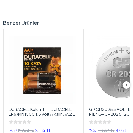
Benzer Ürünler
DURACELL Kalem Pil - DURACELL
GP CR2025 3 VOLT Lİ
LR6/MN1500 1.5 Volt Alkalin AA 2'LI
PİL * GPCR2025-2C
Kalem Pil
Pil
190,72 TL
143,04 TL
%50
95,36 TL
%67
47,68 TL