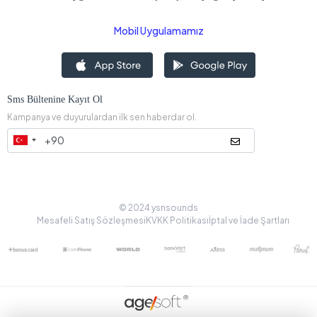
Mobil Uygulamamız
Sms Bültenine Kayıt Ol
Kampanya ve duyurulardan ilk sen haberdar ol.
© 2024 ysnsounds
Mesafeli Satış Sözleşmesi
KVKK Politikası
İptal ve İade Şartları