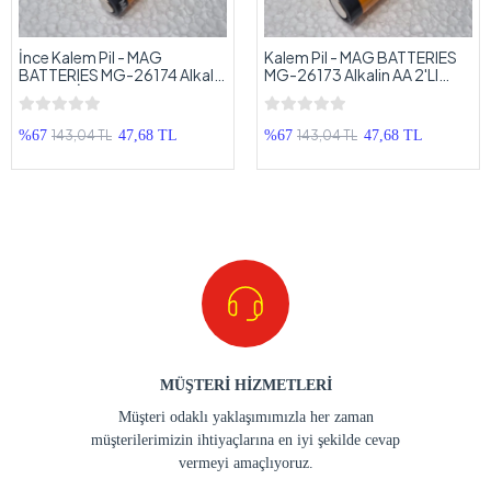
İnce Kalem Pil - MAG
Kalem Pil - MAG BATTERIES
BATTERIES MG-26174 Alkalin
MG-26173 Alkalin AA 2'LI
AAA 2'LI İnce Kalem Pil
Kalem Pil
143,04 TL
143,04 TL
%67
47,68 TL
%67
47,68 TL
MÜŞTERİ HİZMETLERİ
Müşteri odaklı yaklaşımımızla her zaman
müşterilerimizin ihtiyaçlarına en iyi şekilde cevap
vermeyi amaçlıyoruz.